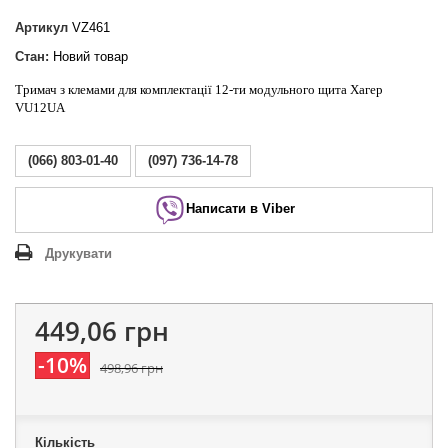
Артикул
VZ461
Стан:
Новий товар
Тримач з клемами для комплектації 12-ти модульного щита Хагер
VU12UA
(066) 803-01-40
(097) 736-14-78
Написати в Viber
Друкувати
449,06 грн
-10%
498,96 грн
Кількість