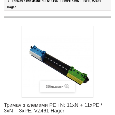
Тримач з клемами PE і N: 11xN + 11xPE / 3xN + 3xPE, VZ461
Hager
Збільшити
Тримач з клемами PE і N: 11xN + 11xPE /
3xN + 3xPE, VZ461 Hager