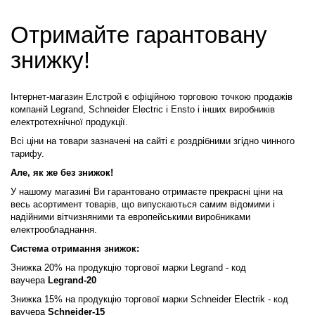
Отримайте гарантовану
знижку!
Інтернет-магазин Елстрой є офіційною торговою точкою продажів
компаній Legrand,
Schneider Electric і Ensto і інших виробників
електротехнічної продукції.
Всі ціни на товари зазначені на сайті є роздрібними згідно чинного
тарифу.
Але, як же без знижок!
У нашому магазині Ви гарантовано отримаєте прекрасні ціни на
весь асортимент товарів, що випускаються самим відомими і
надійними вітчизняними та европейськими виробниками
електрообладнання.
Система отримання знижок:
Знижка 20% на продукцію торгової марки Legrand - код
ваучера
Legrand-20
Знижка
15% на
продукцію
торгової марки Schneider Electrik - код
ваучера
Schneider-15