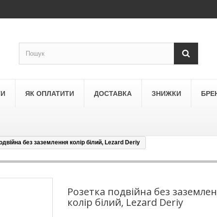
ТИ
ЯК ОПЛАТИТИ
ДОСТАВКА
ЗНИЖКИ
БРЕ
одвійна без заземлення колір білий, Lezard Deriy
LEGRAND
a
Schneider Electric Asfora
ne
Schneider Electric Sedna
Розетка подвійна без заземле
колір білий, Lezard Deriy
LEZARD