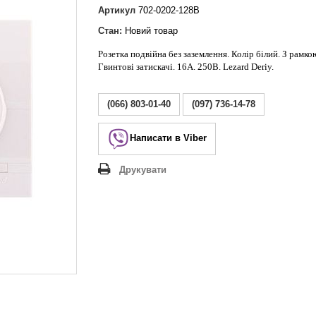
Lezard Deriy
Артикул
702-0202-128B
O
Стан:
Новий товар
 Allure
Розетка подвійна без заземлення. Колір білий. З рамко
a Classic
Гвинтові затискачі. 16А. 250В. Lezard Deriy.
 Life
(066) 803-01-40
(097) 736-14-78
Написати в Viber
Друкувати