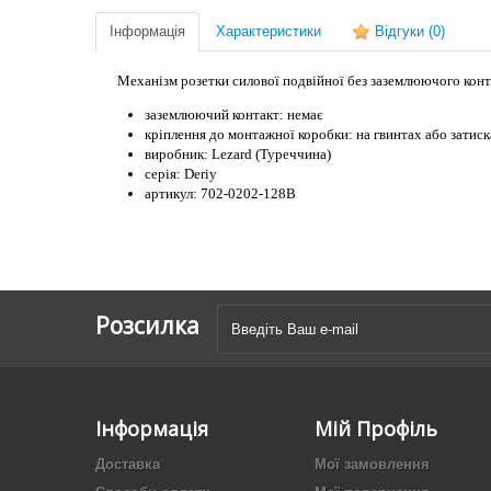
Інформація
Характеристики
Відгуки
(0)
Механізм розетки силової подвійної без заземлюючого конт
заземлюючий контакт: немає
кріплення до монтажної коробки: на гвинтах або затиск
виробник: Lezard (Туреччина)
серія: Deriy
артикул: 702-0202-128B
Розсилка
Інформація
Мій Профіль
Доставка
Мої замовлення