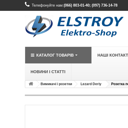
Телефонуйте нам:
(066) 803-01-40; (097) 736-14-78
КАТАЛОГ ТОВАРІВ
НАШІ КОНТАК
НОВИНИ І СТАТТІ
Вимикачі і розетки
Lezard Deriy
Розетка п
LEGRAND
Legrand Cariv
Legrand Celia
Legrand Etika
Legrand Forix