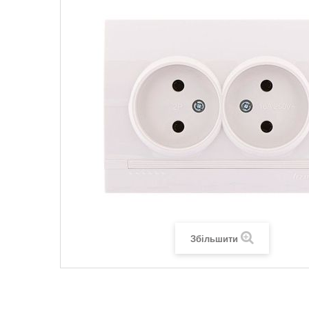
Legrand SUN
Legrand Valena
Legrand Valen
Legrand Valena
Збільшити