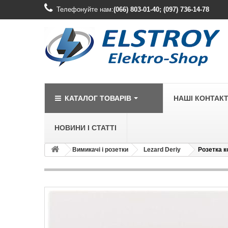
Телефонуйте нам:
(066) 803-01-40; (097) 736-14-78
КАТАЛОГ ТОВАРІВ
НАШІ КОНТАК
НОВИНИ І СТАТТІ
Вимикачі і розетки
Lezard Deriy
Розетка к
LEGRAND
Legrand Cariv
Legrand Celia
Legrand Etika
Legrand Forix