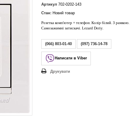
Lezard Deriy
Артикул
702-0202-143
O
Стан:
Новий товар
 Allure
Розетка комп'ютер + телефон. Колір білий. З рамкою.
a Classic
Самозажимні затискачі. Lezard Deriy.
 Life
(066) 803-01-40
(097) 736-14-78
Написати в Viber
Друкувати