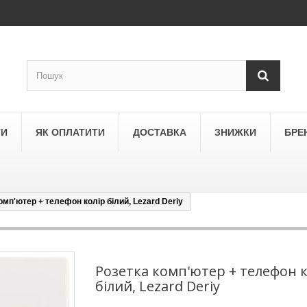
ТИ
ЯК ОПЛАТИТИ
ДОСТАВКА
ЗНИЖКИ
БРЕ
омп'ютер + телефон колір білий, Lezard Deriy
LEGRAND
a
Schneider Electric Asfora
ne
Schneider Electric Sedna
Розетка комп'ютер + телефон к
білий, Lezard Deriy
LEZARD