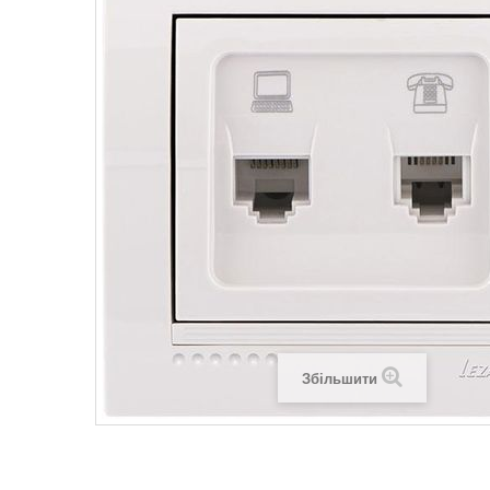
Legrand SUN
Legrand Valena
Legrand Valen
Legrand Valena
Збільшити