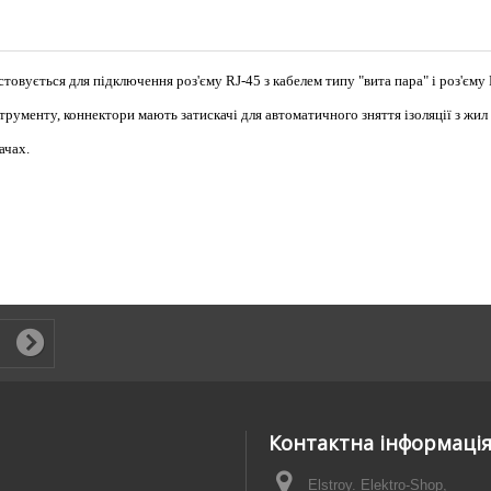
товується для підключення роз'єму RJ-45 з кабелем типу "вита пара" і роз'єму
трументу, коннектори мають затискачі для автоматичного зняття ізоляції з жил
ачах.
Контактна інформаці
Elstroy. Elektro-Shop,