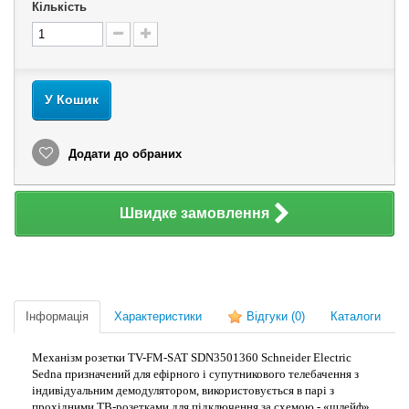
Кількість
У Кошик
Додати до обраних
Швидке замовлення
Інформація
Характеристики
Відгуки
(0)
Каталоги
Механізм розетки TV-FM-SAT SDN3501360 Schneider Electric
Sedna призначений для ефірного і супутникового телебачення з
індивідуальним демодулятором, використовується в парі з
прохідними ТВ-розетками для підключення за схемою - «шлейф».