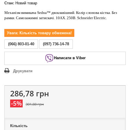
Стан:
Новий товар
Механізм вимикача Sedna™ двоклавішний. Колір слонова кістка. Без
рамки. Самозажимні затискачі. 10АХ. 250В. Schneider Electric.
Увага: Кількість товару обмежена!
(066) 803-01-40
(097) 736-14-78
Написати в Viber
Друкувати
286,78 грн
-5%
301,88 грн
Кількість