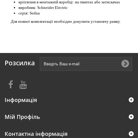
кріплення в монтажній коробці: на гвинтах або затискачах
виробник: Schneider Electric
серія: Sedna
Для повної комплектації необхідно докупити установчу рамку.
Розсилка
Інформація
Мій Профіль
Контактна інформація