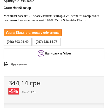
Артикул
SDN3000421
Стан:
Новий товар
Механізм розетки 2-ї з заземленням, з шторками, Sedna™. Колір білий.
Без рамки. Гвинтові
затискачі
. 16АХ. 250В. Schneider Electric.
Увага: Кількість товару обмежена!
(066) 803-01-40
(097) 736-14-78
Написати в Viber
Друкувати
344,14 грн
-5%
362,25 грн