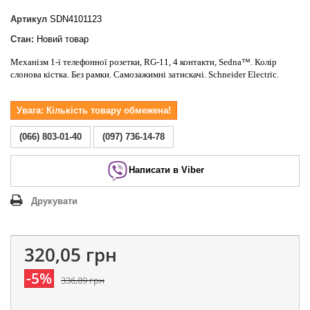
Артикул
SDN4101123
Стан:
Новий товар
Механізм 1-ї телефонної розетки, RG-11, 4 контакти, Sedna™. Колір
слонова кістка. Без рамки. Самозажимні затискачі. Schneider Electric.
Увага: Кількість товару обмежена!
(066) 803-01-40
(097) 736-14-78
Написати в Viber
Друкувати
320,05 грн
-5%
336,89 грн