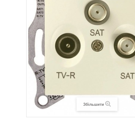
Legrand SUN
Legrand Valena
Legrand Valen
Legrand Valena
Збільшити