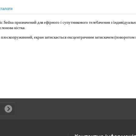
талоги
 Sedna призначений для ефірного і супутникового телебачення з індивідуальн
слонова кістка.
 плоскопружинний, екран затискається ексцентричним затискачем (поворотом в