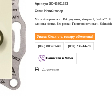
Lezard Deriy
Артикул
SDN3501323
O
Стан:
Новий товар
 Allure
Механізм розетки ТВ-Супутник, кінцевий, Sedna™. К
a Classic
слонова кістка. Без рамки. Гвинтові
затискачі
. Schneide
 Life
Увага: Кількість товару обмежена!
(066) 803-01-40
(097) 736-14-78
Написати в Viber
Друкувати