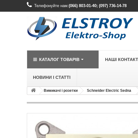
Телефонуйте нам:
(066) 803-01-40; (097) 736-14-78
КАТАЛОГ ТОВАРІВ
НАШІ КОНТАК
НОВИНИ І СТАТТІ
Вимикачі і розетки
Schneider Electric Sedna
LEGRAND
Legrand Cariv
Legrand Celia
Legrand Etika
Legrand Forix