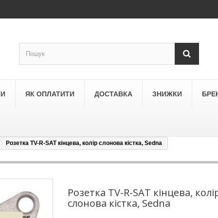
ТИ
ЯК ОПЛАТИТИ
ДОСТАВКА
ЗНИЖКИ
БРЕ
Розетка TV-R-SAT кінцева, колір слонова кістка, Sedna
LEGRAND
a
Schneider Electric Asfora
ne
Schneider Electric Sedna
Розетка TV-R-SAT кінцева, колі
слонова кістка, Sedna
LEZARD