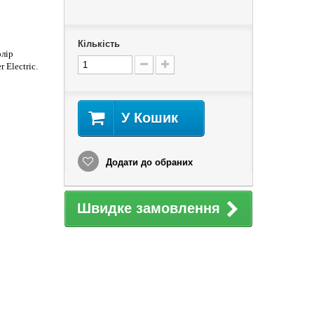
Кількість
олір
r Electric.
У Кошик
Додати до обраних
Швидке замовлення