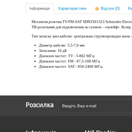
Інформація
Характеристики
Відгуки
(0)
Ка
Механізм розетки TV-FM-SAT SDN3501323 Schneider Electric
ТВ-розетками для підключення за схемою - «шлейф». Колір 
Тип затиску жил кабелю: центральна струмопровідна жила -
Діаметр кабелю: 5,5-7,0 мм
Загасання: 10 дБ
Діапазон частот: TV - 5-862 МГц
Діапазон частот: FM - 87,5-108 МГц
Діапазон частот: SAT - 950-2400 МГц.
Розсилка