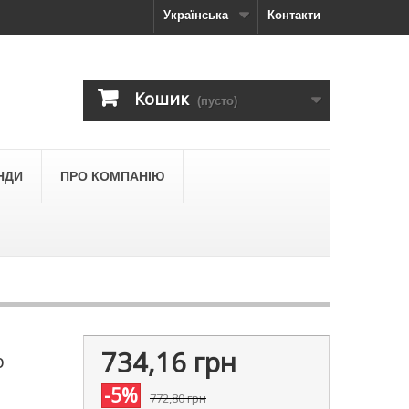
Українська
Контакти
Кошик
(пусто)
НДИ
ПРО КОМПАНІЮ
734,16 грн
р
-5%
772,80 грн