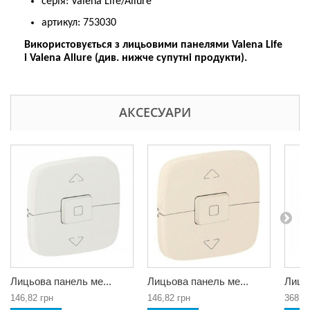
серія: Valena Life/Allure
артикул: 753030
Використовується з лицьовими панелями Valena Life
і Valena Allure (див. нижче супутні продукти).
АКСЕСУАРИ
Лицьова панель ме...
Лицьова панель ме...
Лицьо
146,82 грн
146,82 грн
368,0