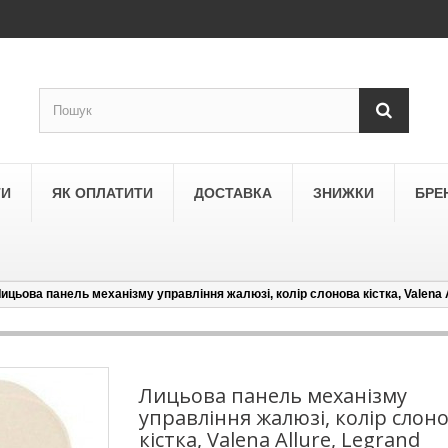
ТИ
ЯК ОПЛАТИТИ
ДОСТАВКА
ЗНИЖКИ
БРЕ
ицьова панель механізму управління жалюзі, колір слонова кістка, Valena A
LEGRAND
a
Schneider Electric Asfora
ne
Schneider Electric Sedna
Лицьова панель механізму
управління жалюзі, колір слон
LEZARD
кістка, Valena Allure, Legrand