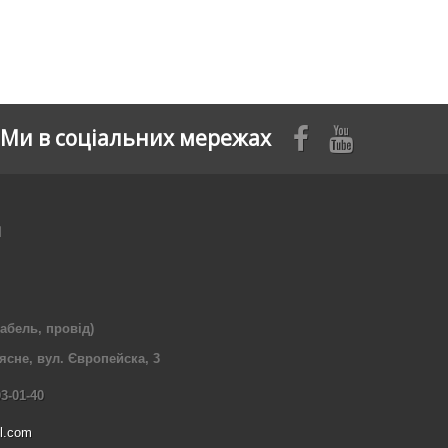
Ми в соціальних мережах
я
абель, провід)
рясне, вул. Європейска, 3
03-01-40
l.com