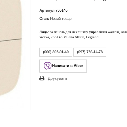
Lezard Deriy
O
Артикул
755146
 Allure
Стан:
Новий товар
a Classic
 Life
Лицьова панель для механізму управління жалюзі, кол
кістка, 755146 Valena Allure, Legrand.
(066) 803-01-40
(097) 736-14-78
Написати в Viber
Друкувати