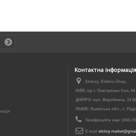
Контактна інформаці
Elstroy. Elektro-Shop,
КИЇВ: пр-т. Повітряних Сил, 64
ДНІПРО: вул. Виробнича, 14 (К
ЛЬВІВ: Львівська обл., с. Під
мація
Телефонуйте нам:
(066) 8
E-maіl
elstroy.market@gmai