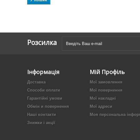
Розсилка
Інформація
Мій Профіль
Доставка
Мої замовлення
Способи оплати
Мої повернення
Гарантійні умови
Мої накладні
Обмін и повернення
Мої адреси
Наші контакти
Моя персональна інфор
Знижки і акції