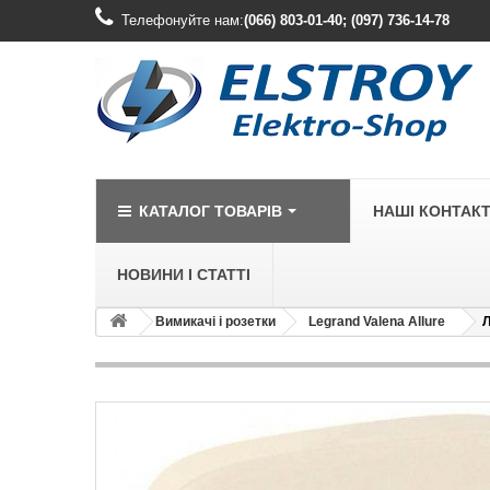
Телефонуйте нам:
(066) 803-01-40; (097) 736-14-78
КАТАЛОГ ТОВАРІВ
НАШІ КОНТАК
НОВИНИ І СТАТТІ
Вимикачі і розетки
Legrand Valena Allure
Л
LEGRAND
Legrand Cariv
Legrand Celia
Legrand Etika
Legrand Forix