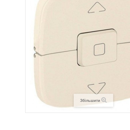
Legrand SUN
Legrand Valena
Legrand Valen
Legrand Valena
Збільшити