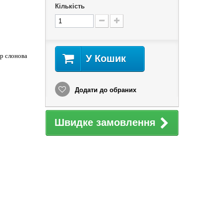
Кількість
ір слонова
У Кошик
Додати до обраних
Швидке замовлення