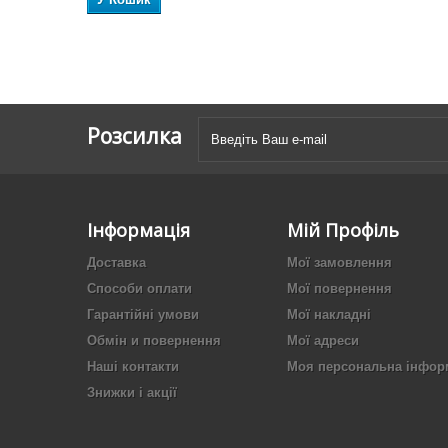
Розсилка
Інформація
Мій Профіль
Доставка
Мої замовлення
Способи оплати
Мої повернення
Гарантійні умови
Мої накладні
Обмін и повернення
Мої адреси
Наші контакти
Моя персональна інфор
Знижки і акції