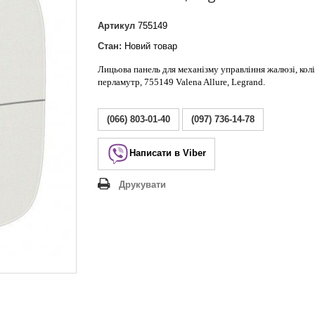
Lezard Deriy
O
Артикул
755149
 Allure
Стан:
Новий товар
a Classic
Лицьова панель для механізму управління жалюзі, кол
 Life
перламутр, 755149 Valena Allure, Legrand.
(066) 803-01-40
(097) 736-14-78
Написати в Viber
Друкувати