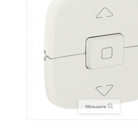
Legrand SUN
Legrand Valena
Legrand Valen
Legrand Valena
Збільшити