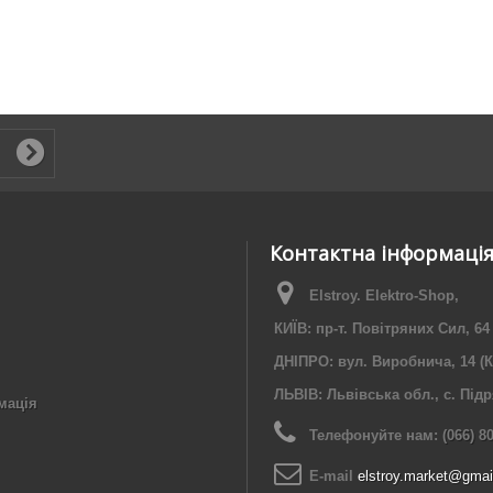
Контактна інформаці
Elstroy. Elektro-Shop,
КИЇВ: пр-т. Повітряних Сил, 64
ДНІПРО: вул. Виробнича, 14 (К
ЛЬВІВ: Львівська обл., с. Під
мація
Телефонуйте нам:
(066) 8
E-maіl
elstroy.market@gmai