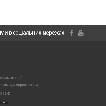
Ми в соціальних мережах
я
абель, провід)
рясне, вул. Європейска, 3
03-01-40
l.com