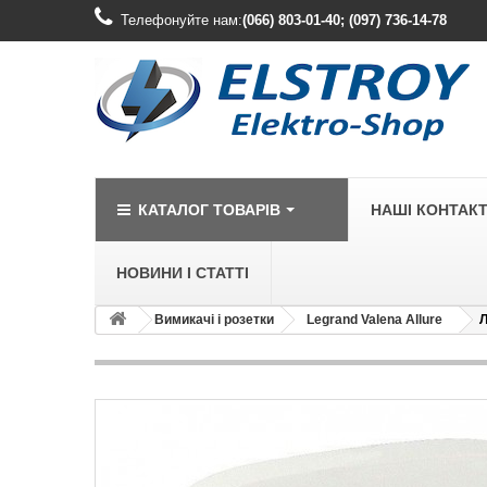
Телефонуйте нам:
(066) 803-01-40; (097) 736-14-78
КАТАЛОГ ТОВАРІВ
НАШІ КОНТАК
НОВИНИ І СТАТТІ
Вимикачі і розетки
Legrand Valena Allure
Л
LEGRAND
Legrand Cariv
Legrand Celia
Legrand Etika
Legrand Forix