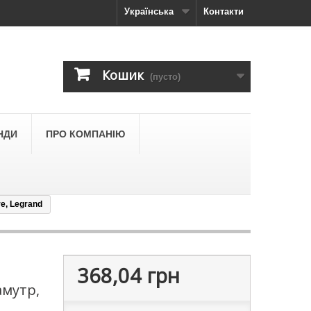
Українська
Контакти
Кошик
(пусто)
НДИ
ПРО КОМПАНІЮ
e, Legrand
368,04 грн
амутр,