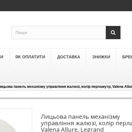
ТИ
ЯК ОПЛАТИТИ
ДОСТАВКА
ЗНИЖКИ
БРЕ
ицьова панель механізму управління жалюзі, колір перламутр, Valena Allur
LEGRAND
a
Schneider Electric Asfora
ne
Schneider Electric Sedna
Лицьова панель механізму
управління жалюзі, колір перл
LEZARD
Valena Allure, Legrand