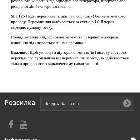
резервного живлення від однофазного генератора, інвертора або
резервної лінії електропостачання.
SFT125
Hager перемикає тільки 1 полюс (фазу) без нейтрального
проводу. Перемикання відбувається за схемою I-0-II через
середню нульову точку.
Провід живлення від основної мережі та резервного джерела
живлення підключається знизу перемикача.
Важливо!
Щоб уникнути підгоряння контактів і виходу зі строю
перекидного рубильника всі перемикання необхідно здійснюється
тільки при повністю відключеному навантаженні.
Розсилка