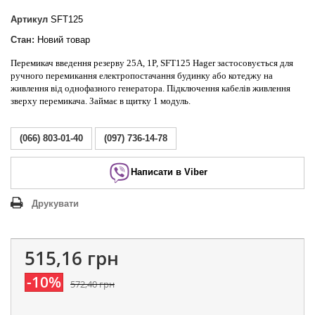
Артикул
SFT125
Стан:
Новий товар
Перемикач введення резерву 25А, 1P, SFT125 Hager застосовується для
ручного перемикання електропостачання будинку або котеджу на
живлення від однофазного генератора. Підключення кабелів живлення
зверху перемикача. Займає в щитку 1 модуль.
(066) 803-01-40
(097) 736-14-78
Написати в Viber
Друкувати
515,16 грн
-10%
572,40 грн