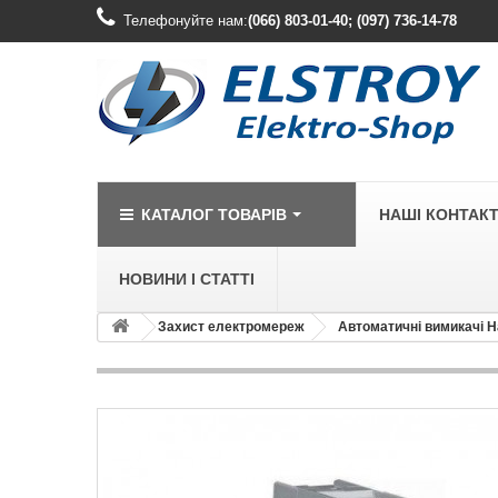
Телефонуйте нам:
(066) 803-01-40; (097) 736-14-78
КАТАЛОГ ТОВАРІВ
НАШІ КОНТАК
НОВИНИ І СТАТТІ
Захист електромереж
Автоматичні вимикачі H
LEGRAND
Legrand Cariv
Legrand Celia
Legrand Etika
Legrand Forix