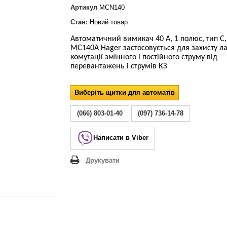
Lezard Deriy
Артикул
MCN140
O
Стан:
Новий товар
 Allure
Автоматичний вимикач 40 А, 1 полюс, тип С, 
a Classic
MC140A Hager застосовується для захисту л
 Life
комутації змінного і постійного струму від
перевантажень і струмів КЗ
Виберіть щитки для автоматів
(066) 803-01-40
(097) 736-14-78
Написати в Viber
Друкувати