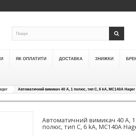
ТИ
ЯК ОПЛАТИТИ
ДОСТАВКА
ЗНИЖКИ
БРЕ
ager
Автоматичний вимикач 40 А, 1 полюс, тип C, 6 kA, MC140A Hager
LEGRAND
a
Schneider Electric Asfora
ne
Schneider Electric Sedna
Автоматичний вимикач 40 А, 1
полюс, тип C, 6 kA, MC140A Hag
LEZARD