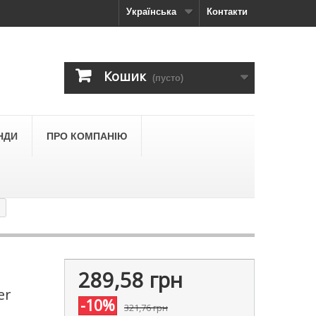
Українська
Контакти
Кошик
(пусто)
НДИ
ПРО КОМПАНІЮ
289,58 грн
er
-10%
321,76 грн