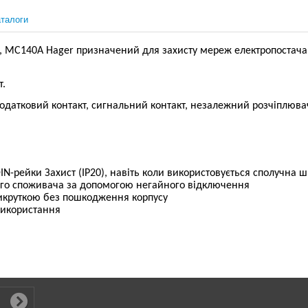
талоги
A, MC140A Hager призначений для захисту мереж електропостачан
т.
атковий контакт, сигнальний контакт, незалежний розчіплювач
N-рейки Захист (IP20), навіть коли використовується сполучна 
ого споживача за допомогою негайного відключення
викруткою без пошкодження корпусу
використання