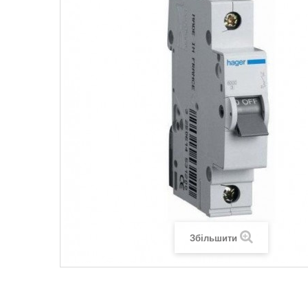
Legrand SUN
Legrand Valena
Legrand Valen
Legrand Valena
Збільшити