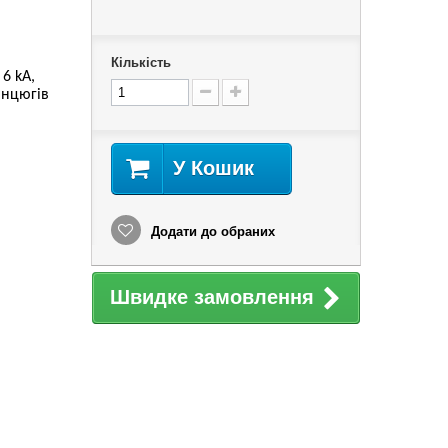
Кількість
6 kA,
анцюгів
У Кошик
Додати до обраних
Швидке замовлення