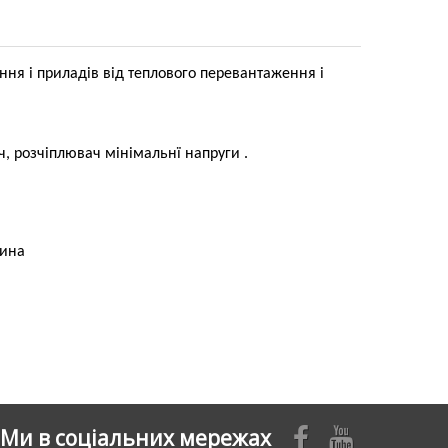
ня і приладів від теплового перевантаження і
, розчіплювач мінімальнї напруги .
шина
Ми в соціальних мережах