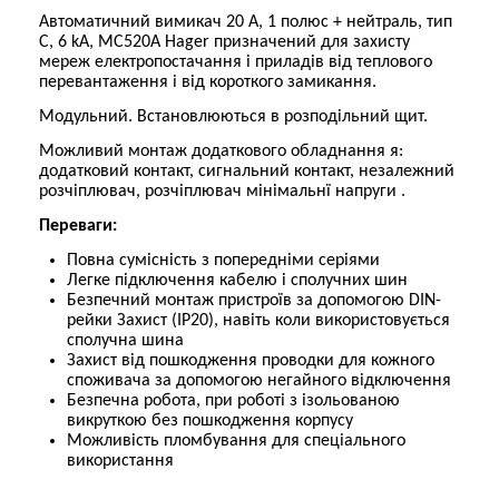
Автоматичний вимикач 20 А, 1 полюс + нейтраль, тип
C, 6 kA, MC520A Hager призначений для захисту
мереж електропостачання і приладів від теплового
перевантаження і від короткого замикання.
Модульний.
Встановлюються в розподільний щит.
Можливий монтаж додаткового обладнання я:
додатковий контакт, сигнальний контакт, незалежний
розчіплювач, розчіплювач мінімальнї напруги .
Переваги:
Повна сумісність з попередніми серіями
Легке підключення кабелю і сполучних шин
Безпечний монтаж пристроїв за допомогою DIN-
рейки Захист (IP20), навіть коли використовується
сполучна шина
Захист від пошкодження проводки для кожного
споживача за допомогою негайного відключення
Безпечна робота, при роботі з ізольованою
викруткою без пошкодження корпусу
Можливість пломбування для спеціального
використання