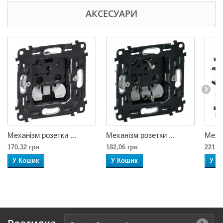
АКСЕСУАРИ
Механізм розетки ...
Механізм розетки ...
Механ
170,32 грн
182,06 грн
221,2
У Кошик
У Кошик
У К