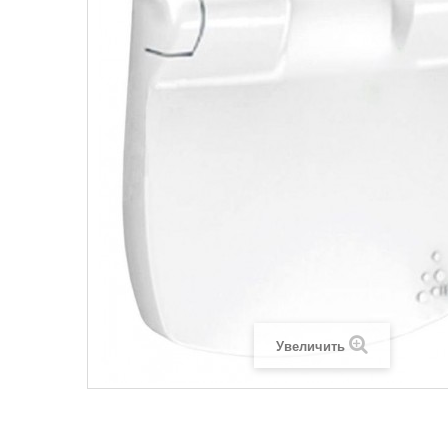
Legrand SUN
Legrand Valena
Legrand Valen
Legrand Valena
Увеличить