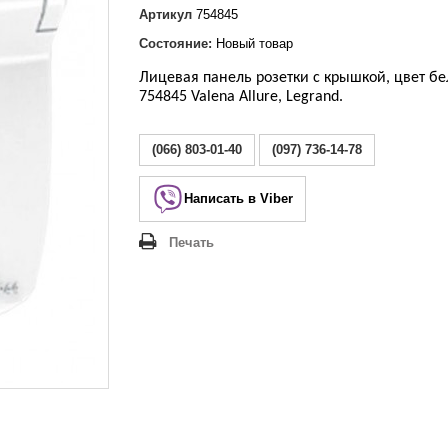
Lezard Deriy
Артикул
754845
O
Состояние:
Новый товар
 Allure
a Classic
Лицевая панель розетки с крышкой, цвет бе
754845 Valena Allure, Legrand.
 Life
(066) 803-01-40
(097) 736-14-78
Написать в Viber
Печать