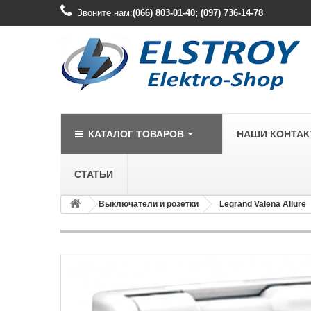
Звоните нам:
(066) 803-01-40; (097) 736-14-78
КАТАЛОГ ТОВАРОВ
НАШИ КОНТА
СТАТЬИ
Выключатели и розетки
Legrand Valena Allure
LEGRAND
Legrand Cariv
Legrand Celia
Legrand Etika
Legrand Forix