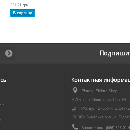
221,21 грн
В корзину
Подпишит
ись
Контактная информа
Elstroy. Elektro-Shop,
КИЇВ: пр-т. Повітряних Сил, 64
ии
ДНІПРО: вул. Виробнича, 14 (Ка
ЛЬВІВ: Львівська обл., с. Підря
я
Звоните нам:
(066) 803-01-