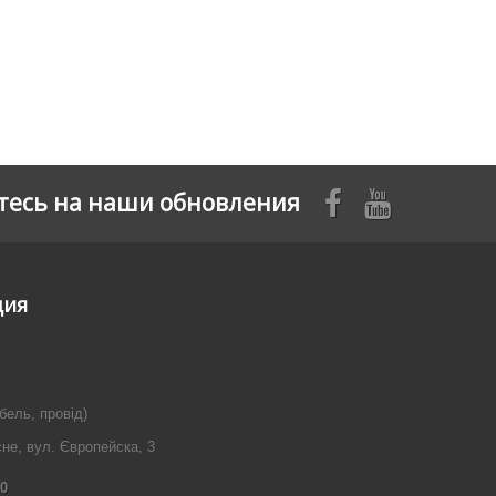
есь на наши обновления
ция
бель, провід)
сне, вул. Європейска, 3
40