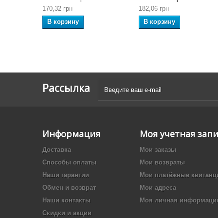
170,32 грн
182,06 грн
В корзину
В корзину
Рассылка
Информация
Моя учетная зап
Доставка
Мои заказы
Способы оплаты
Мои возвраты
Наши гарантии
Мои платёжные квитанц
Обмен и возврат
Мои адреса
Наши контакты
Моя личная информаци
Скидки и акции