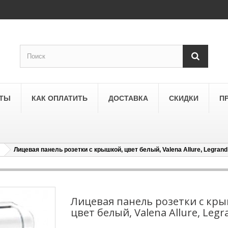
КТЫ
КАК ОПЛАТИТЬ
ДОСТАВКА
СКИДКИ
П
Лицевая панель розетки с крышкой, цвет белый, Valena Allure, Legrand
SCHNEIDER ELECTRIC
a
Schneider Electric Asfora
ne
Schneider Electric Sedna
Лицевая панель розетки с кр
цвет белый, Valena Allure, Legr
LEZARD