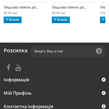
Лицьова панель ро...
Лицьова панель ро...
Лицьо
48,94 грн
48,94 грн
123,3
У Кошик
У Кошик
У К
Розсилка
Інформація
Мій Профіль
Контактна інформація