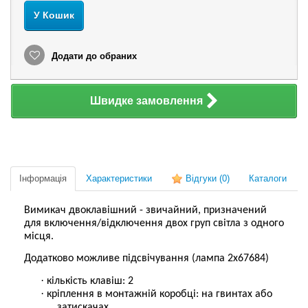
У Кошик
Додати до обраних
Швидке замовлення
Інформація
Характеристики
Відгуки
(0)
Каталоги
Вимикач двоклавішний - звичайний, призначений
для включення/відключення двох груп світла з одного
місця.
Додатково можливе підсвічування (лампа 2х67684)
·
кількість клавіш: 2
·
кріплення в монтажній коробці: на гвинтах або
затискачах