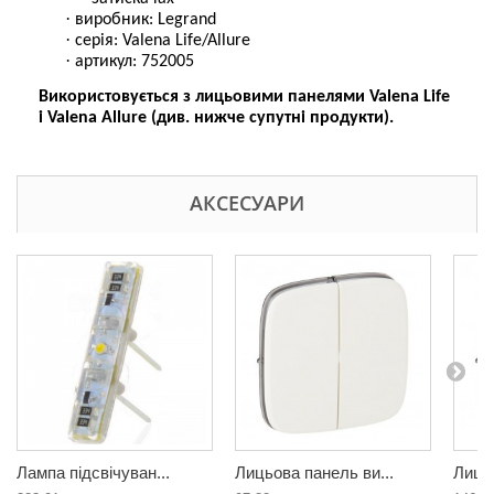
·
виробник: Legrand
·
серія: Valena Life/Allure
·
артикул: 752005
Використовується з лицьовими панелями Valena Life
і Valena Allure (див. нижче супутні продукти).
АКСЕСУАРИ
Лампа підсвічуван...
Лицьова панель ви...
Лицьо