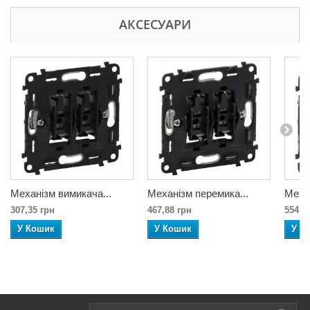
АКСЕСУАРИ
Механізм вимикача...
Механізм перемика...
Механ
307,35 грн
467,88 грн
554,0
У Кошик
У Кошик
У К