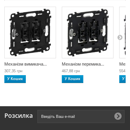
Механізм вимикача...
Механізм перемика...
Механ
307,35 грн
467,88 грн
554,0
У Кошик
У Кошик
У К
Розсилка