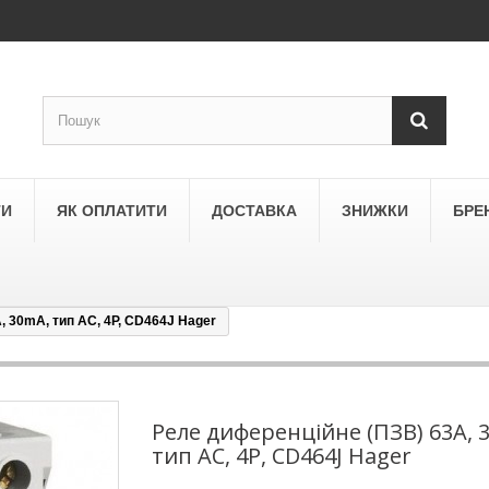
ТИ
ЯК ОПЛАТИТИ
ДОСТАВКА
ЗНИЖКИ
БРЕ
 30mA, тип AC, 4P, CD464J Hager
LEGRAND
a
Schneider Electric Asfora
ne
Schneider Electric Sedna
Реле диференційне (ПЗВ) 63A, 
тип AC, 4P, CD464J Hager
LEZARD