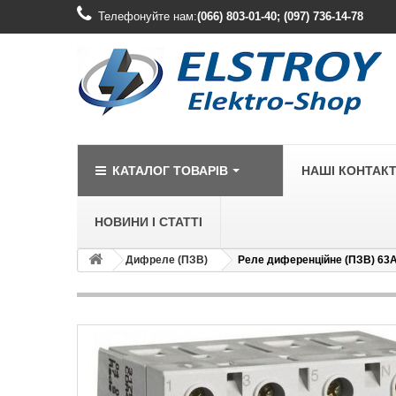
Телефонуйте нам:
(066) 803-01-40; (097) 736-14-78
КАТАЛОГ ТОВАРІВ
НАШІ КОНТАК
НОВИНИ І СТАТТІ
Дифреле (ПЗВ)
Реле диференційне (ПЗВ) 63A,
LEGRAND
Legrand Cariv
Legrand Celia
Legrand Etika
Legrand Forix