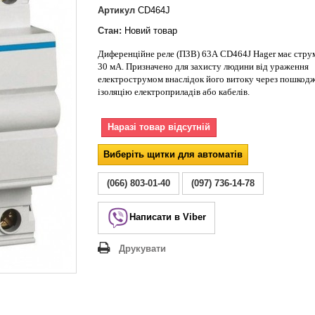
Lezard Deriy
Артикул
CD464J
O
Стан:
Новий товар
 Allure
Диференційне реле (ПЗВ) 63А CD464J Hager має стру
a Classic
30 мА. Призначено для захисту людини від ураження
 Life
електрострумом внаслідок його витоку через пошкод
ізоляцію електроприладів або кабелів.
Наразі товар відсутній
Виберіть щитки для автоматів
(066) 803-01-40
(097) 736-14-78
Написати в Viber
Друкувати