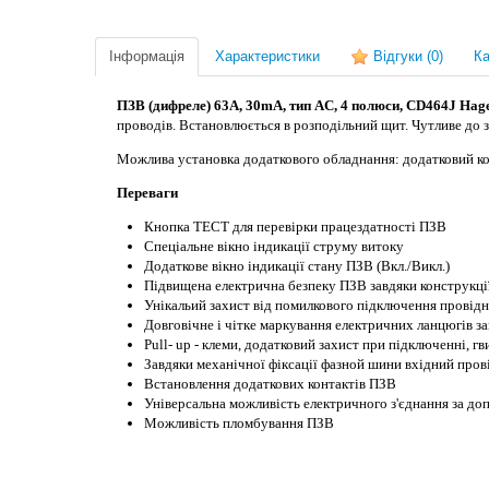
Інформація
Характеристики
Відгуки
(0)
Ка
ПЗВ (дифреле) 63A, 30mA, тип AC, 4
полюси
, CD464J Hag
проводів.
Встановлюється в розподільний щит. Чутливе до 
Можлива установка додаткового обладнання: додатковий кон
Переваги
Кнопка ТЕСТ для перевірки працездатності ПЗВ
Спеціальне вікно індикації струму витоку
Додаткове вікно індикації стану ПЗВ (Вкл./Викл.)
Підвищена електрична безпеку ПЗВ завдяки конструкції
Унікальий захист від помилкового підключення провід
Довговічне і чітке маркування електричних ланцюгів 
Pull- up - клеми, додатковий захист при підключенні, 
Завдяки механічної фіксації фазной шини вхідний прові
Встановлення додаткових контактів ПЗВ
Універсальна можливість електричного з'єднання за до
Можливість пломбування ПЗВ