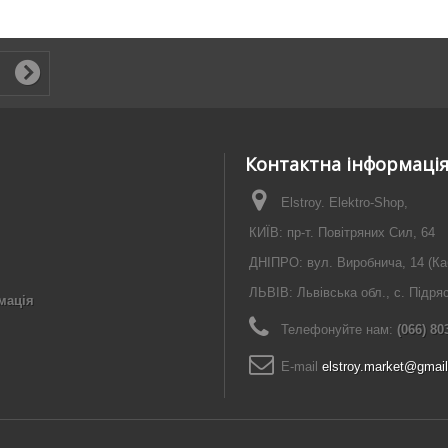
Контактна інформаці
Elstroy. Elektro-Shop,
КИЇВ: пр-т. Повітряних Сил, 64
ДНІПРО: вул. Виробнича, 14 (Ка
ЛЬВІВ: Львівська обл., с. Підря
мація
Телефонуйте нам:
(066) 80
E-maіl
elstroy.market@gmai