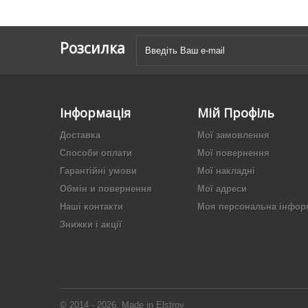
Розсилка
Інформація
Мій Профіль
Доставка
Мої замовлення
Способи оплати
Мої повернення
Гарантійні умови
Мої накладні
Обмін и повернення
Мої адреси
Наші контакти
Моя персональна інфор
Знижки і акції
© 2014 - 2026. Made in Elstroy