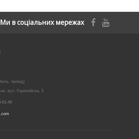
Ми в соціальних мережах
я
бель, провід)
сне, вул. Європейска, 3
3-01-40
l.com