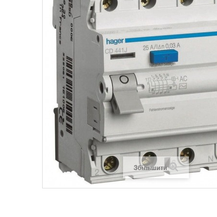
Legrand SUN
Legrand Valena
Legrand Valen
Legrand Valena
Збільшити