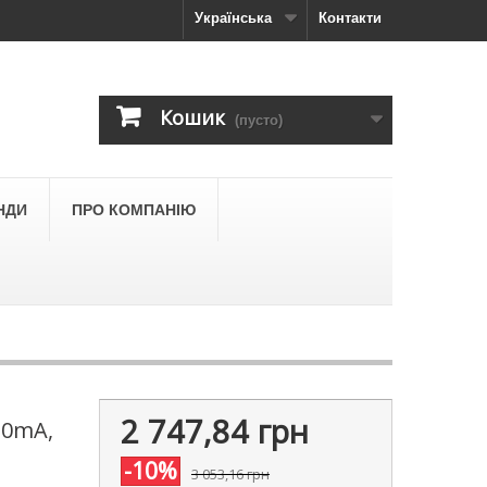
Українська
Контакти
Кошик
(пусто)
НДИ
ПРО КОМПАНІЮ
2 747,84 грн
30mA,
-10%
3 053,16 грн