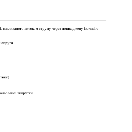
і, викликаного витоком струму через пошкоджену ізоляцію
напруги.
отику)
зольованої
викрутки