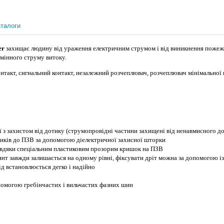
талоги
er
захищає людину від ураження електричним струмом і від виникнення пожеж
змінного струму витоку.
такт, сигнальний контакт, незалежний розчеплювач, розчеплювач мінімальної 
 з захистом від дотику (струмопровідні частини захищені від ненавмисного д
ників до ПЗВ за допомогою діелектричної захисної шторки
завдяки спеціальним пластиковим прозорим кришок на ПЗВ
гвинт завжди залишається на одному рівні, фіксувати дріт можна за допомогою
і
д встановлюється дегко і надійно
помогою гребінчастих і вильчастих фазних шин