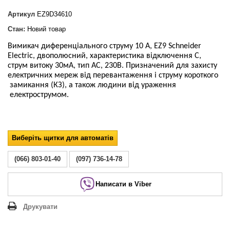
Артикул
EZ9D34610
Стан:
Новий товар
Вимикач диференціального струму
10
А, EZ9 Schneider
Electric, двополюсний, характеристика відключення С,
струм витоку 30мА, тип AC
, 230В. Призначений для захисту
електричних мереж від перевантаження і струму короткого
замикання (КЗ), а також людини від ураження
електрострумом.
Виберіть щитки для автоматів
(066) 803-01-40
(097) 736-14-78
Написати в Viber
Друкувати