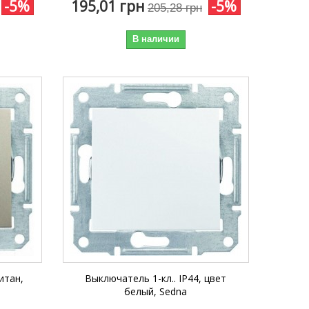
-5%
195,01 грн
-5%
205,28 грн
В наличии
итан,
Выключатель 1-кл.. IP44, цвет
белый, Sedna