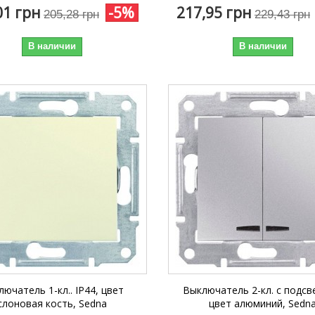
01 грн
-5%
217,95 грн
205,28 грн
229,43 грн
В наличии
В наличии
ючатель 1-кл.. IP44, цвет
Выключатель 2-кл. с подсв
слоновая кость, Sedna
цвет алюминий, Sedn