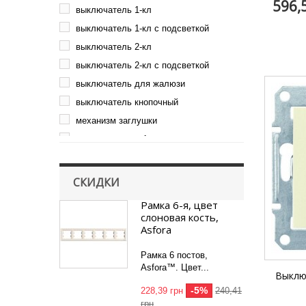
596,
выключатель 1-кл
выключатель 1-кл с подсветкой
выключатель 2-кл
выключатель 2-кл с подсветкой
выключатель для жалюзи
выключатель кнопочный
механизм заглушки
переключатель 1-кл
переключатель 2-кл
переключатель крестовой
СКИДКИ
розетка ТВ
Рамка 6-я, цвет
розетка ТВ-Спутник
слоновая кость,
Asfora
розетка компьютерная
розетка силовая
Рамка 6 постов,
Asfora™. Цвет...
розетка телефон-компьютер
Выключ
розетка телефонная
-5%
228,39 грн
240,41
грн
светорегулятор (диммер)