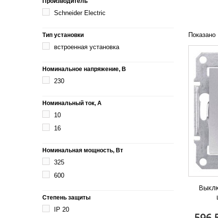
Производитель
Legrand SUN
Schneider Electric
Legrand Valena
Показано 
Тип установки
Legrand Valen
встроенная установка
Legrand Valena
Номинальное напряжение, В
230
Номинальный ток, А
10
16
Номинальная мощность, Вт
325
600
Выклю
Степень защиты
IP 20
596,