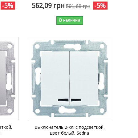
-5%
562,09 грн
-5%
591,68 грн
В наличии
еткой,
Выключатель 2-кл. с подсветкой,
a
цвет белый, Sedna