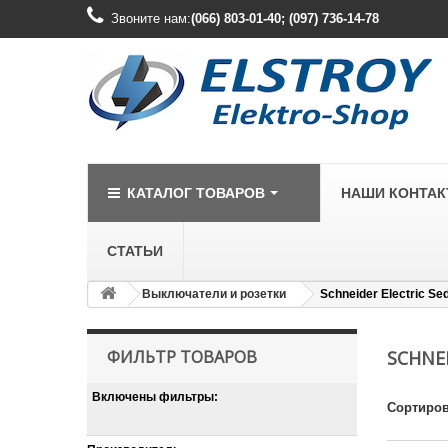
Звоните нам:
(066) 803-01-40; (097) 736-14-78
КАТАЛОГ ТОВАРОВ
НАШИ КОНТА
СТАТЬИ
Выключатели и розетки
Schneider Electric Se
LEGRAND
Legrand Cariv
ФИЛЬТР ТОВАРОВ
SCHNE
Legrand Celia
Включены фильтры:
Legrand Etika
Сортиров
Legrand Forix