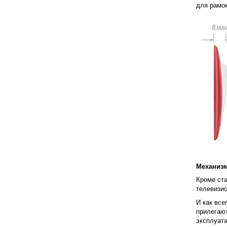
для рамо
Механизм
Кроме ста
телевизио
И как все
прилегаю
эксплуата