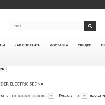
КТЫ
КАК ОПЛАТИТЬ
ДОСТАВКА
СКИДКИ
П
dna
SCHNEIDER ELECTRIC
a
Schneider Electric Asfora
IDER ELECTRIC SEDNA
ne
Schneider Electric Sedna
ка по
Показать
на страни
По названию товара, от А до Я
15
LEZARD