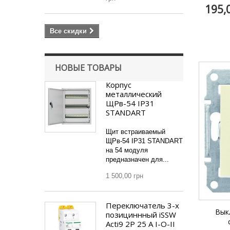
195,
термостат
Все скидки
НОВЫЕ ТОВАРЫ
Корпус
металлический
ЩРв-54 IP31
STANDART
Щит встраиваемый
ЩРв-54 IP31 STANDART
на 54 модуля
предназначен для...
1 500,00 грн
Переключатель 3-х
Выкл
позициннный iSSW
Acti9 2P 25 A I-O-II