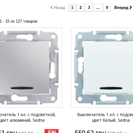
Lezard Deriy
O
Назад
1
2
3
...
9
Вперед
 Allure
1 - 15 из 127 товаров
a Classic
 Life
чатель 1-кл. с подсветкой,
Выключатель 1-кл. с подсв
цвет алюминий, Sedna
цвет белый, Sedna
51 грн
-5%
550,62 грн