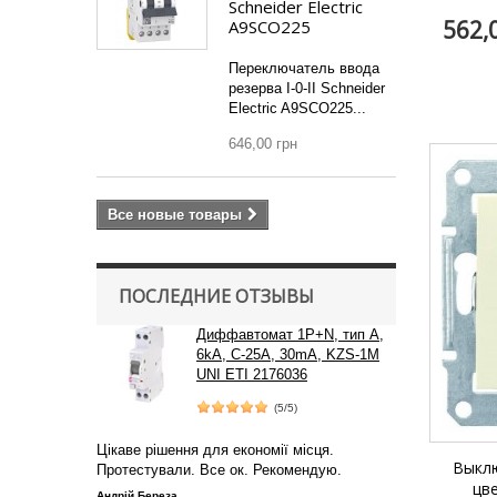
Schneider Electric
562,
A9SCO225
Переключатель ввода
резерва I-0-II Schneider
Electric A9SCO225...
646,00 грн
Все новые товары
ПОСЛЕДНИЕ ОТЗЫВЫ
Диффавтомат 1P+N, тип А,
6kA, C-25A, 30mA, KZS-1M
UNI ETI 2176036
(5/5)
Цікаве рішення для економії місця.
Выклю
Протестували. Все ок. Рекомендую.
цв
Андрій Береза