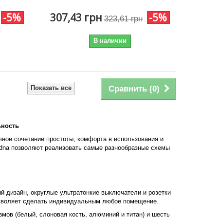
-5%
307,43 грн
-5%
323,61 грн
В наличии
Показать все
Сравнить (
0
)
ьность
ичное сочетание простоты, комфорта в использования и
edna позволяют реализовать самые разнообразные схемы
й дизайн, округлые ультратонкие выключатели и розетки
озволяет сделать индивидуальным любое помещение.
мов (белый, слоновая кость, алюминий и титан) и шесть