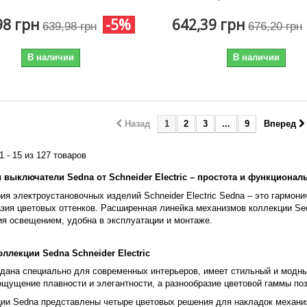
98 грн
-5%
642,39 грн
639,98 грн
676,20 грн
В наличии
В наличии
Назад
1
2
3
...
9
Вперед
1 - 15 из 127 товаров
и выключатели Sedna от Schneider Electric – простота и функционал
ия электроустановочных изделий Schneider Electric Sedna – это гармон
азия цветовых оттенков. Расширенная линейка механизмов коллекции S
я освещением, удобна в эксплуатации и монтаже.
оллекции Sedna Schneider Electric
дана специально для современных интерьеров, имеет стильный и модны
ощущение плавности и элегантности, а разнообразие цветовой гаммы п
ии Sedna представлены четыре цветовых решения для накладок механиз