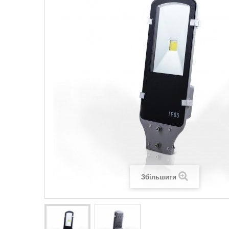
Legrand SUN
Legrand Valena
Legrand Valen
Legrand Valena
Збільшити