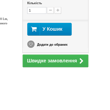
Кількість
00 Lm,
чного
У Кошик
Додати до обраних
Швидке замовлення