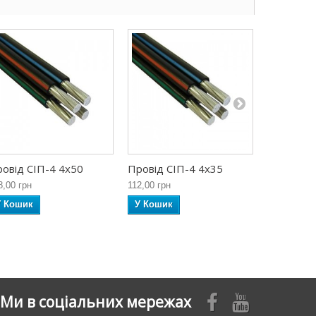
овід СІП-4 4х50
Провід СІП-4 4х35
Провід С
8,00 грн
112,00 грн
57,00 грн
У Кошик
У Кошик
У Кошик
Ми в соціальних мережах