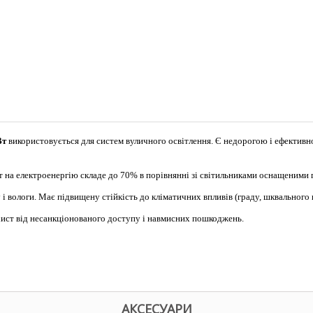
Вт
використовується для систем вуличного освітлення. Є недорогою і ефективн
ат на електроенергію складе до 70% в порівнянні зі світильниками оснащеними
 вологи. Має підвищену стійкість до кліматичних впливів (граду, шквального в
хист від несанкціонованого доступу і навмисних пошкоджень.
АКСЕСУАРИ