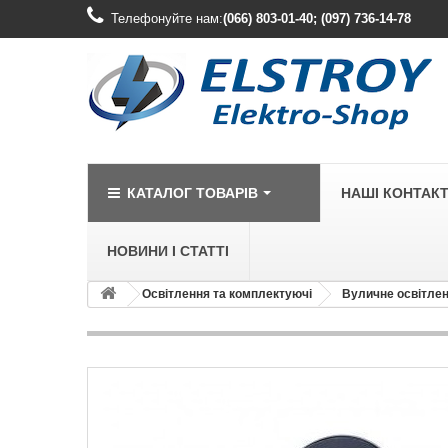
Телефонуйте нам:
(066) 803-01-40; (097) 736-14-78
КАТАЛОГ ТОВАРІВ
НАШІ КОНТАК
НОВИНИ І СТАТТІ
Освітлення та комплектуючі
Вуличне освітле
LEGRAND
Legrand Cariv
Legrand Celia
Legrand Etika
Legrand Forix