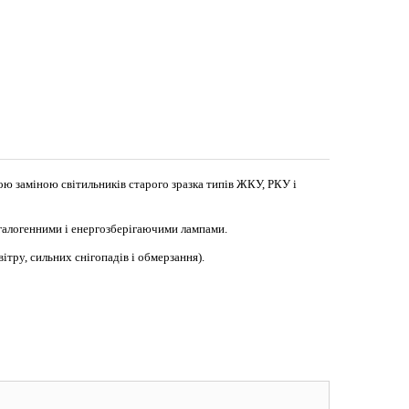
ою заміною світильників старого зразка типів ЖКУ, РКУ і
 галогенними і енергозберігаючими лампами.
ітру, сильних снігопадів і обмерзання).