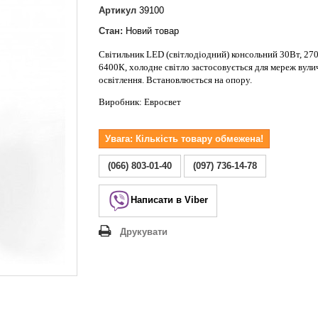
Lezard Deriy
Артикул
39100
O
Стан:
Новий товар
 Allure
Світильник LED (світлодіодний) консольний 30Вт, 27
a Classic
6400К, холодне світло застосовується для мереж вули
 Life
освітлення. Встановлюється на опору.
Виробник: Евросвет
Увага: Кількість товару обмежена!
(066) 803-01-40
(097) 736-14-78
Написати в Viber
Друкувати