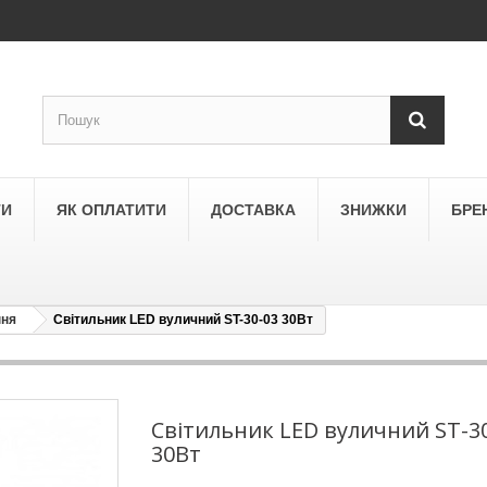
ТИ
ЯК ОПЛАТИТИ
ДОСТАВКА
ЗНИЖКИ
БРЕ
ння
Світильник LED вуличний ST-30-03 30Вт
LEGRAND
a
Schneider Electric Asfora
ne
Schneider Electric Sedna
Світильник LED вуличний ST-3
30Вт
LEZARD