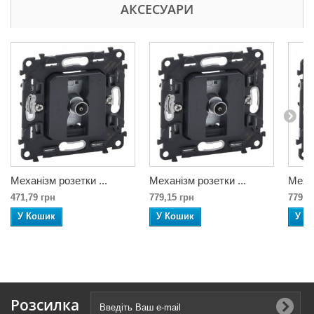
АКСЕСУАРИ
Механізм розетки ...
Механізм розетки ...
Механ
471,79 грн
779,15 грн
779,1
У Кошик
У Кошик
У К
Розсилка