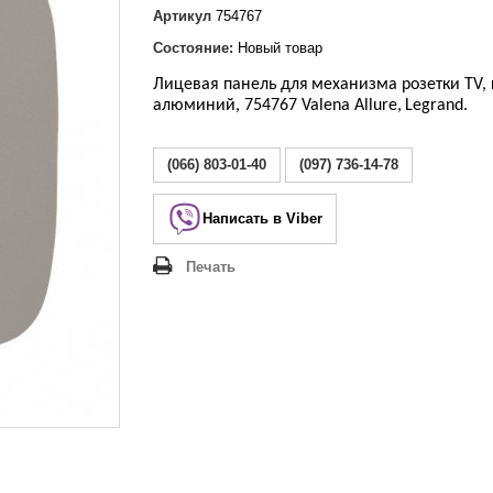
Lezard Deriy
Артикул
754767
O
Состояние:
Новый товар
 Allure
Лицевая панель
для
механизма розетки TV, 
a Classic
алюминий, 754767 Valena Allure
,
Legrand
.
 Life
(066) 803-01-40
(097) 736-14-78
Написать в Viber
Печать