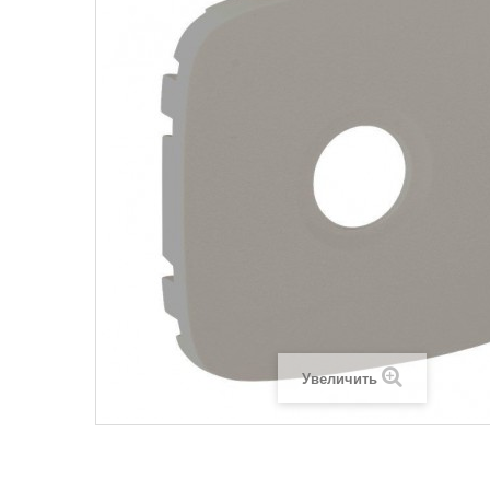
Legrand SUN
Legrand Valena
Legrand Valen
Legrand Valena
Увеличить