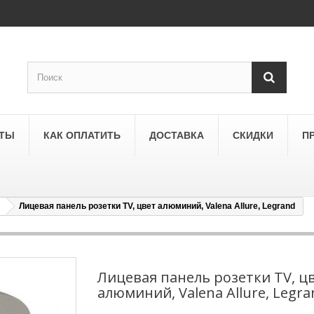
КТЫ
КАК ОПЛАТИТЬ
ДОСТАВКА
СКИДКИ
П
Лицевая панель розетки TV, цвет алюминий, Valena Allure, Legrand
SCHNEIDER ELECTRIC
a
Schneider Electric Asfora
ne
Schneider Electric Sedna
Лицевая панель розетки TV, ц
алюминий, Valena Allure, Legra
LEZARD