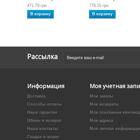
471,79 грн
779,15 грн
В корзину
В корзину
Рассылка
Информация
Моя учетная зап
Доставка
Мои заказы
Способы оплаты
Мои возвраты
Наши гарантии
Мои платёжные квитанц
Обмен и возврат
Мои адреса
Наши контакты
Моя личная информаци
Скидки и акции