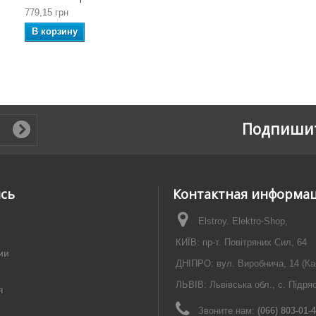
779,15 грн
В корзину
Подпишит
ись
Контактная информа
Elstroy. Elektro-Shop,
КИЇВ: пр-т. Повітряних Сил, 64
ии
ДНІПРО: вул. Виробнича, 14 (Ка
ЛЬВІВ: Львівська обл., с. Підря
я
Звоните нам:
(066) 803-01-