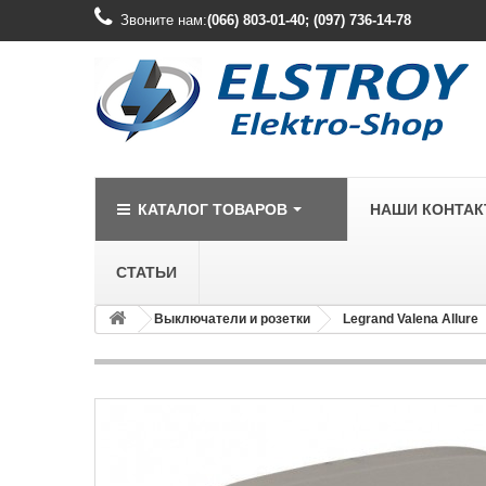
Звоните нам:
(066) 803-01-40; (097) 736-14-78
КАТАЛОГ ТОВАРОВ
НАШИ КОНТА
СТАТЬИ
Выключатели и розетки
Legrand Valena Allure
LEGRAND
Legrand Cariv
Legrand Celia
Legrand Etika
Legrand Forix