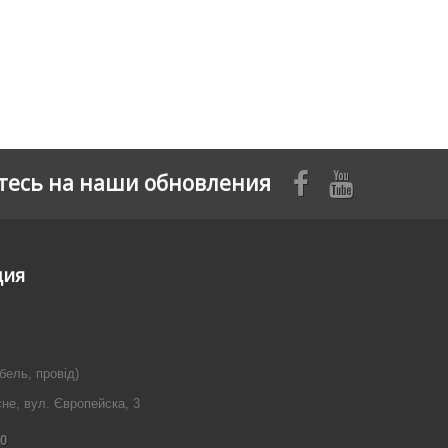
есь на наши обновления
ция
бель, провід)
сне, вул. Європейска, 3
40