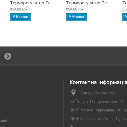
Терморегулятор Te...
Терморегулятор Te...
Те
850,00 грн
850,00 грн
2 
У Кошик
У Кошик
Контактна інформаці
Elstroy. Elektro-Shop,
КИЇВ: пр-т. Повітряних Сил, 64
ДНІПРО: вул. Виробнича, 14 (Ка
ЛЬВІВ: Львівська обл., с. Підря
мація