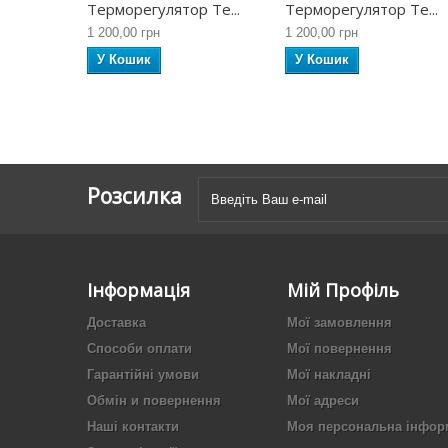
Терморегулятор Te...
Терморегулятор Te...
1 200,00 грн
1 200,00 грн
У Кошик
У Кошик
Розсилка
Інформація
Мій Профіль
Доставка
Мої замовлення
Способи оплати
Мої повернення
Гарантійні умови
Мої накладні
Обмін и повернення
Мої адреси
Наші контакти
Моя персональна інфор