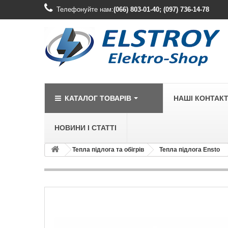
Телефонуйте нам:
(066) 803-01-40; (097) 736-14-78
КАТАЛОГ ТОВАРІВ
НАШІ КОНТАК
НОВИНИ І СТАТТІ
Тепла підлога та обігрів
Тепла підлога Ensto
LEGRAND
Legrand Cariv
Legrand Celia
Legrand Etika
Legrand Forix