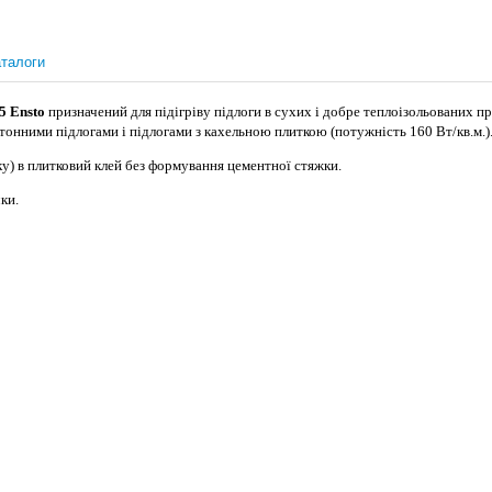
талоги
5 Ensto
призначений для підігріву підлоги в сухих і добре теплоізольованих пр
тонними підлогами і підлогами з кахельною плиткою (потужність 160 Вт/кв.м.)
ку) в плитковий клей без формування цементної стяжки.
ки.