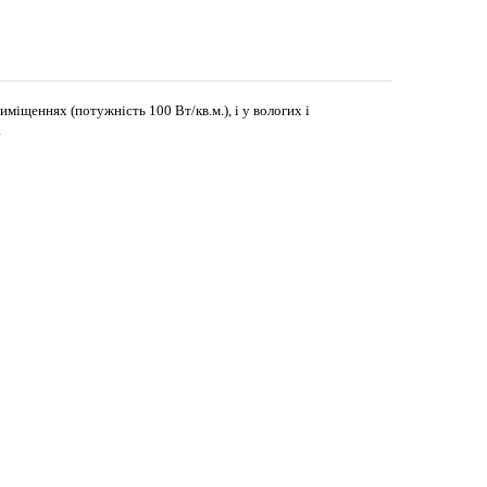
иміщеннях (потужність 100 Вт/кв.м.), і у вологих і
.