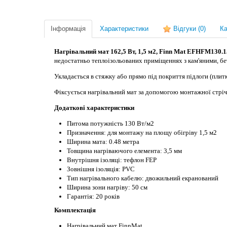
Інформація
Характеристики
Відгуки
(0)
Ка
Нагрівальний мат 162,5 Вт, 1,5 м2, Finn Mat EFHFM130.1
недостатньо теплоізольованих приміщеннях з кам'яними, бе
Укладається в стяжку або прямо під покриття підлоги (плит
Фіксується нагрівальний мат за допомогою монтажної стріч
Додаткові характеристики
Питома потужність 130 Вт/м2
Призначення: для монтажу на площу обігріву 1,5 м2
Ширина мата: 0.48 метра
Товщина нагріваючого елемента: 3,5 мм
Внутрішня ізоляці: тефлон FEP
Зовнішня ізоляція: PVC
Тип нагрівального кабелю: двожильний екранований
Ширина зони нагріву: 50 см
Гарантія: 20 років
Комплектація
Нагрівальний мат FinnMat