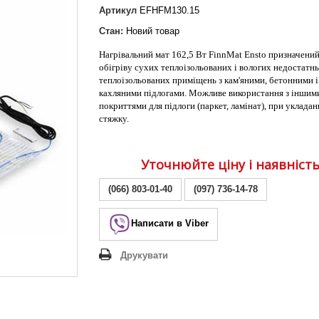
Lezard Deriy
Артикул
EFHFM130.15
O
Стан:
Новий товар
 Allure
Нагрівальний мат 162,5 Вт FinnMat Ensto призначений
a Classic
обігріву сухих теплоізольованих і вологих недостатн
 Life
теплоізольованих приміщень з кам'яними, бетонними і
кахляними підлогами. Можливе використання з іншим
покриттями для підлоги (паркет, ламінат), при укладан
стяжку.
Уточнюйте ціну і наявніст
(066) 803-01-40
(097) 736-14-78
Написати в Viber
Друкувати