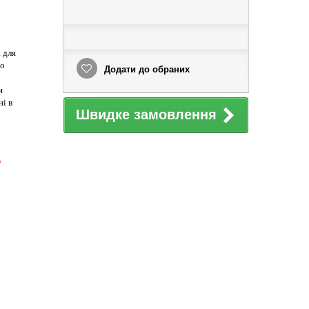
 для
ьо
Додати до обраних
и
ні в
Швидке замовлення
ь