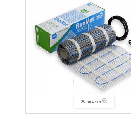
Legrand SUN
Legrand Valena
Legrand Valen
Legrand Valena
Збільшити