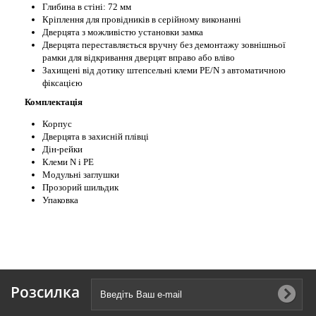
Глибина в стіні: 72 мм
Кріплення для провідників в серійному виконанні
Дверцята з можливістю установки замка
Дверцята переставляється вручну без демонтажу зовнішньої
рамки для відкривання дверцят вправо або вліво
Захищені від дотику штепсельні клеми PE/N з автоматичною
фіксацією
Комплектація
Корпус
Дверцята в захисній плівці
Дін-рейки
Клеми N і РЕ
Модульні заглушки
Прозорий шильдик
Упаковка
Розсилка