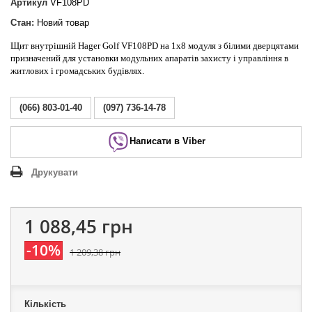
Артикул
VF108PD
Стан:
Новий товар
Щит внутрішній Hager Golf VF108PD на 1х8 модуля з білими дверцятами
призначений для установки модульних апаратів захисту і управління в
житлових і громадських будівлях.
(066) 803-01-40
(097) 736-14-78
Написати в Viber
Друкувати
1 088,45 грн
-10%
1 209,38 грн
Кількість