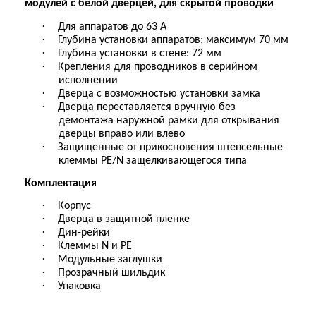
модулей с белой дверцей, для скрытой проводки
·
Для аппаратов до 63 А
·
Глубина установки аппаратов: максимум 70 мм
·
Глубина установки в стене: 72 мм
·
Крепления для проводников в серийном
исполнении
·
Дверца с возможностью установки замка
·
Дверца переставляется вручную без
демонтажа наружной рамки для открывания
дверцы вправо или влево
·
Защищенные от прикосновения штепсельные
клеммы PE/N защелкивающегося типа
Комплектация
·
Корпус
·
Дверца в защитной пленке
·
Дин-рейки
·
Клеммы N и РЕ
·
Модульные заглушки
·
Прозрачный шильдик
·
Упаковка