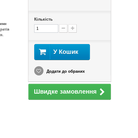
Кількість
лими
ратів
ях.
У Кошик
Додати до обраних
Швидке замовлення