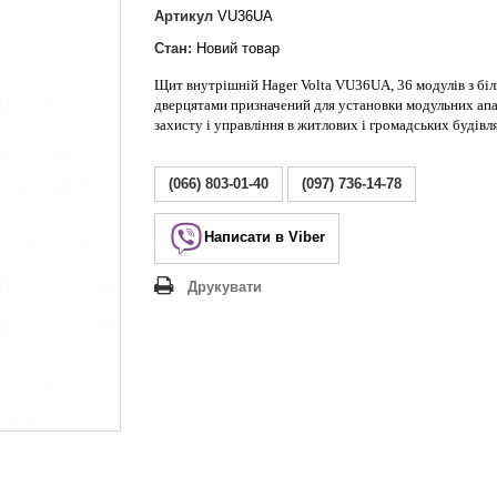
Lezard Deriy
Артикул
VU36UA
O
Стан:
Новий товар
 Allure
Щит внутрішній Hager Volta VU36UA, 36 модулів з бі
a Classic
дверцятами призначений для установки модульних апа
 Life
захисту і управління в житлових і громадських будівл
(066) 803-01-40
(097) 736-14-78
Написати в Viber
Друкувати