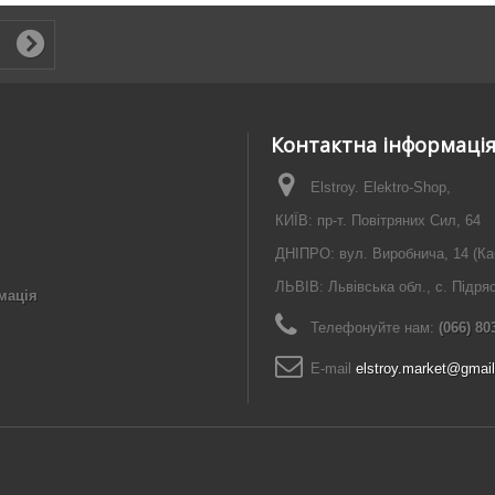
Контактна інформаці
Elstroy. Elektro-Shop,
КИЇВ: пр-т. Повітряних Сил, 64
ДНІПРО: вул. Виробнича, 14 (Ка
ЛЬВІВ: Львівська обл., с. Підря
мація
Телефонуйте нам:
(066) 80
E-maіl
elstroy.market@gmai