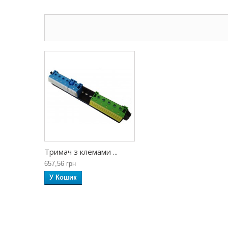
Тримач з клемами ...
657,56 грн
У Кошик