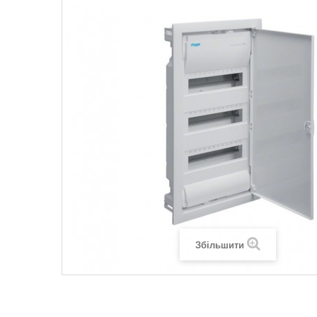
Legrand SUN
Legrand Valena
Legrand Valen
Legrand Valena
Збільшити