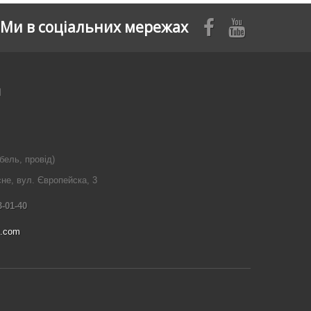
Ми в соціальних мережах
я
бель, провід)
сне, вул. Європейска, 3
3-01-40
l.com