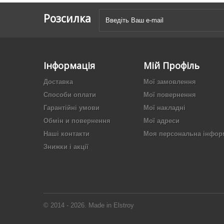
Розсилка
Інформація
Мій Профіль
Доставка
Мої замовлення
Способи оплати
Мої повернення
Гарантійні умови
Мої накладні
Обмін и повернення
Мої адреси
Наші контакти
Моя персональна інфор
Знижки і акції
© 2014 - 2026. Made in Elstroy