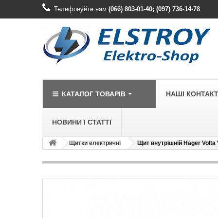
Телефонуйте нам:
(066) 803-01-40; (097) 736-14-78
КАТАЛОГ ТОВАРІВ
НАШІ КОНТАК
НОВИНИ І СТАТТІ
Щитки електричні
Щит внутрішній Hager Volta
LEGRAND
Legrand Cariv
Legrand Celia
Legrand Etika
Legrand Forix