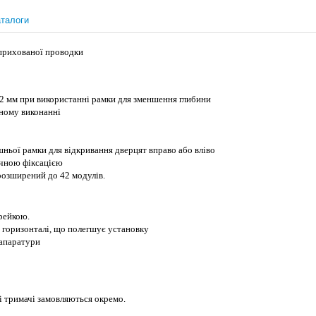
талоги
 прихованої проводки
 72 мм при використанні рамки для зменшення глибини
ному виконанні
ньої рамки для відкривання дверцят вправо або вліво
ичною фіксацією
озширений до 42 модулів.
-рейкою.
я горизонталі, що полегшує установку
 апаратури
і тримачі замовляються окремо.