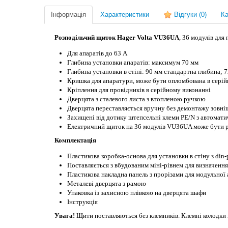
Інформація
Характеристики
Відгуки
(0)
Ка
Розподільчий щиток Hager Volta VU36UA
, 36 модулів для
Для апаратів до 63 А
Глибина установки апаратів: максимум 70 мм
Глибина установки в стіні: 90 мм стандартна глибина;
Кришка для апаратури, може бути опломбована в серій
Кріплення для провідників в серійному виконанні
Дверцята з сталевого листа з втопленою ручкою
Дверцята переставляється вручну без демонтажу зовніш
Захищені від дотику штепсельні клеми PE/N з автомат
Електричний щиток на 36 модулів VU36UA може бути р
Комплектація
Пластикова коробка-основа для установки в стіну з din
Поставляється з вбудованим міні-рівнем для визначенн
Пластикова накладна панель з прорізами для модульної
Металеві дверцята з рамою
Упаковка із захисною плівкою на дверцята шафи
Інструкція
Увага!
Щити поставляються без клемників. Клемні колодки 