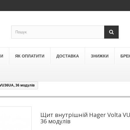
ТИ
ЯК ОПЛАТИТИ
ДОСТАВКА
ЗНИЖКИ
БРЕ
 VU36UA, 36 модулів
LEGRAND
a
Schneider Electric Asfora
ne
Schneider Electric Sedna
Щит внутрішній Hager Volta V
36 модулів
LEZARD