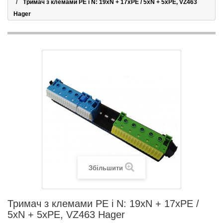
Тримач з клемами PE і N: 19xN + 17xPE / 5xN + 5xPE, VZ463
Hager
Збільшити
Тримач з клемами PE і N: 19xN + 17xPE /
5xN + 5xPE, VZ463 Hager