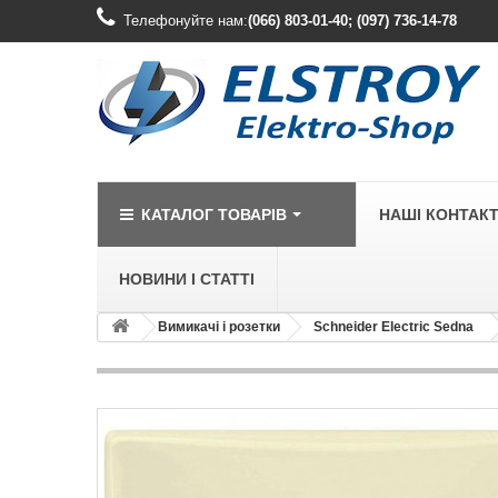
Телефонуйте нам:
(066) 803-01-40; (097) 736-14-78
КАТАЛОГ ТОВАРІВ
НАШІ КОНТАК
НОВИНИ І СТАТТІ
Вимикачі і розетки
Schneider Electric Sedna
LEGRAND
Legrand Cariv
Legrand Celia
Legrand Etika
Legrand Forix