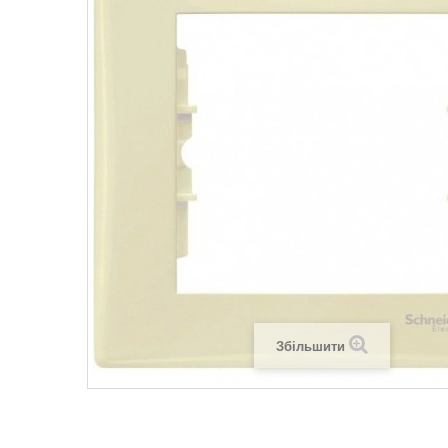
Legrand SUN
Legrand Valena
Legrand Valen
Legrand Valena
Збільшити