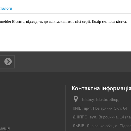
талоги
eider Electric, підходить до всіх механізмів цієї серії. Колір слонова кістка.
Контактна інформаці
Elstroy. Elektro-Shop,
КИЇВ: пр-т. Повітряних Сил, 64
ДНІПРО: вул. Виробнича, 14 (Ка
ЛЬВІВ: Львівська обл., с. Підря
мація