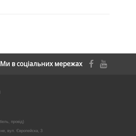
Ми в соціальних мережах
я
бель, провід)
сне, вул. Європейска, 3