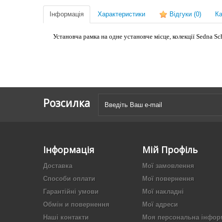
Інформація
Характеристики
Відгуки
(0)
Ка
Установча рамка на одне установче місце, колекції Sedna Schn
Розсилка
Інформація
Мій Профіль
Доставка
Мої замовлення
Способи оплати
Мої повернення
Гарантійні умови
Мої накладні
Обмін и повернення
Мої адреси
Наші контакти
Моя персональна інфор