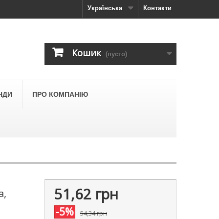
Українська
Контакти
Кошик
(пусто)
НДИ
ПРО КОМПАНІЮ
51,62 грн
а,
-5%
54,34 грн