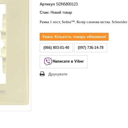
Lezard Deriy
Артикул
SDN5800123
O
Стан:
Новий товар
 Allure
Рамка 1 пост, Sedna™. Колір слонова кістка. Schneider 
a Classic
 Life
Увага: Кількість товару обмежена!
(066) 803-01-40
(097) 736-14-78
Написати в Viber
Друкувати