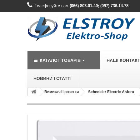
Телефонуйте нам:
(066) 803-01-40; (097) 736-14-78
КАТАЛОГ ТОВАРІВ
НАШІ КОНТАК
НОВИНИ І СТАТТІ
Вимикачі і розетки
Schneider Electric Asfora
LEGRAND
Legrand Cariv
Legrand Celia
Legrand Etika
Legrand Forix