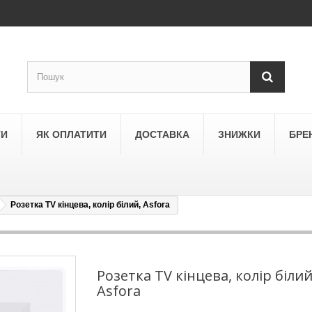
ТИ
ЯК ОПЛАТИТИ
ДОСТАВКА
ЗНИЖКИ
БРЕ
Розетка TV кінцева, колір білий, Asfora
LEGRAND
a
Schneider Electric Asfora
ne
Schneider Electric Sedna
Розетка TV кінцева, колір білий
Asfora
LEZARD