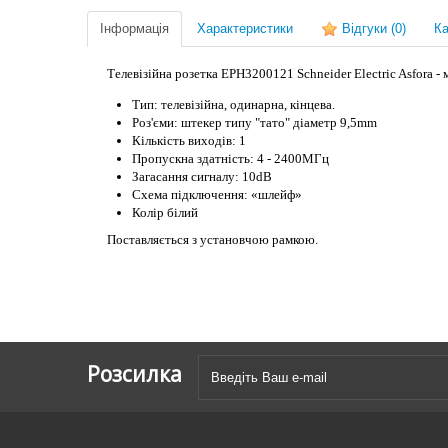
Інформація
Характеристики
Відгуки
(0)
Ка
Телевізійна розетка EPH3200121 Schneider Electric Asfora -
Тип: телевізійна, одинарна, кінцева.
Роз'єми: штекер типу "тато" діаметр 9,5mm
Кількість виходів: 1
Пропускна здатність: 4 - 2400МГц
Загасання сигналу: 10dB
Схема підключення: «шлейф»
Колір білий
Поставляється з установчою рамкою.
Розсилка