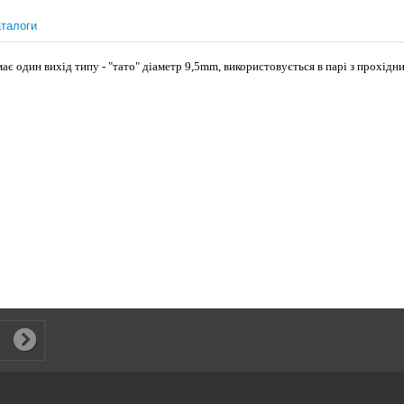
талоги
 має один вихід типу - "тато" діаметр 9,5mm, використовується в парі з прохід