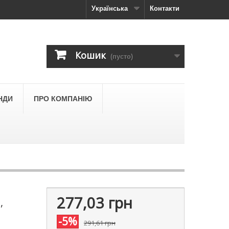
Українська
Контакти
Кошик
(пусто)
НДИ
ПРО КОМПАНІЮ
277,03 грн
,
-5%
291,61 грн