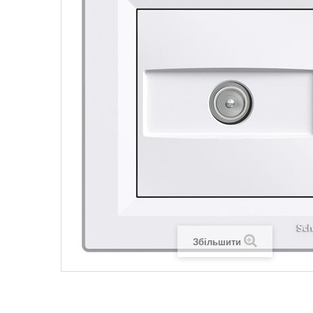
Legrand SUN
Legrand Valena
Legrand Valen
Legrand Valena
Збільшити