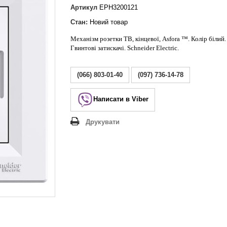
Lezard Deriy
Артикул
EPH3200121
O
Стан:
Новий товар
 Allure
Механізм розетки ТВ, кінцевої, Asfora ™. Колір білий.
a Classic
Гвинтові затискачі. Schneider Electric.
 Life
(066) 803-01-40
(097) 736-14-78
Написати в Viber
Друкувати