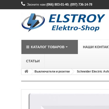
Звоните нам:
(066) 803-01-40; (097) 736-14-78
КАТАЛОГ ТОВАРОВ
НАШИ КОНТА
СТАТЬИ
Выключатели и розетки
Schneider Electric Asf
LEGRAND
Legrand Cariv
Legrand Celia
Legrand Etika
Legrand Forix