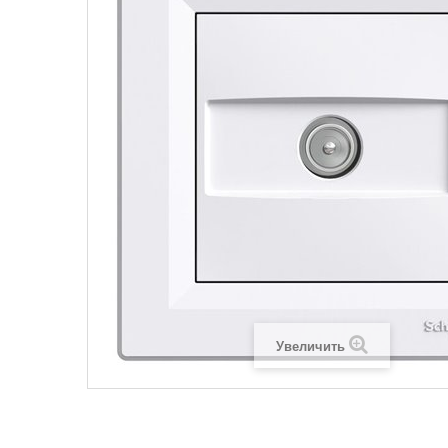
Legrand SUN
Legrand Valena
Legrand Valen
Legrand Valena
Увеличить