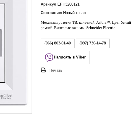
Lezard Deriy
Артикул
EPH3200121
O
Состояние:
Новый товар
 Allure
Механизм розетки ТВ, конечной, Asfora™. Цвет белый
a Classic
рамкой
. Винтовые зажимы. Schneider Electric.
 Life
(066) 803-01-40
(097) 736-14-78
Написать в Viber
Печать