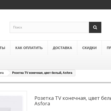
КТЫ
КАК ОПЛАТИТЬ
ДОСТАВКА
СКИДКИ
П
ora
Розетка TV конечная, цвет белый, Asfora
SCHNEIDER ELECTRIC
a
Schneider Electric Asfora
ne
Schneider Electric Sedna
Розетка TV конечная, цвет бел
Asfora
LEZARD