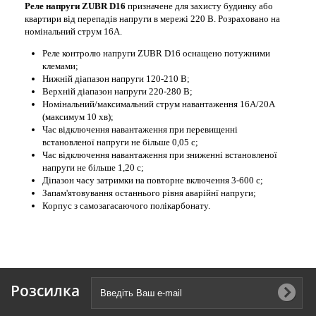
Реле напруги ZUBR D16
призначене для захисту будинку або
квартири від перепадів напруги в мережі 220 В. Розраховано на
номінальний струм 16А.
Реле контролю напруги ZUBR D16 оснащено потужними
клемами;
Нижній діапазон напруги 120-210 В;
Верхній діапазон напруги 220-280 В;
Номінальний/максимальний струм навантаження 16А/20А
(максимум 10 хв);
Час відключення навантаження при перевищенні
встановленої напруги не більше 0,05 с;
Час відключення навантаження при зниженні встановленої
напруги не більше 1,20 с;
Діпазон часу затримки на повторне включення 3-600 с;
Запам'ятовування останнього рівня аварійнї напруги;
Корпус з самозагасаючого полікарбонату.
Розсилка