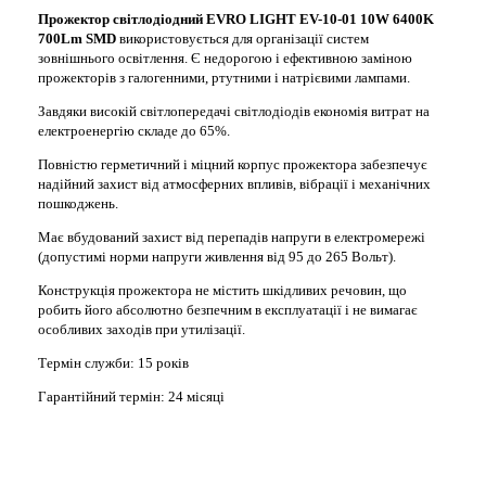
Прожектор світлодіодний EVRO LIGHT EV-10-01 10W 6400K
700Lm SMD
використовується для організації систем
зовнішнього освітлення. Є недорогою і ефективною заміною
прожекторів з галогенними, ртутними і натрієвими лампами.
Завдяки високій світло
передачі
світлодіодів економія витрат на
електроенергію складе до 65%.
Повністю герметичний і міцний корпус прожектора забезпечує
надійний захист від атмосферних впливів, вібрації і механічних
пошкоджень.
Має вбудований захист від перепадів напруги в електромережі
(допустимі норми напруги живлення від 95 до 265 Вольт).
Конструкція прожектора не містить шкідливих речовин, що
робить його абсолютно безпечним в експлуатації і не вимагає
особливих заходів при утилізації.
Термін служби: 15 років
Гарантійний термін: 24 місяці