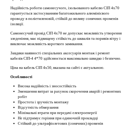
Надійність роботи самонесучого, ізольованого кабелю СІП 4х70
гарантується застосуванням
багато
жильного
алюмінієвого
проводу в поліетиленовій,
стійкій
до впливу сонячних променів
ізоляції.
Самонесучий провід СІП 4х70 не допускає можливість утворення
зледеніння, має підвищену стійкість до шквалів та поривів вітру і
виключає можливість короткого замикання.
Завдяки наявності спеціальних аксесуарів монтаж і ремонт
кабелів СІП-4 4*70 здійснюється максимально швидко і безпечно.
Ціна на кабель СІП 4х50, вказана на сайті є актуальною.
Особливості
Висока надійність і зносостійкість
Зменшення витрат за рахунок скорочення аварій і ремонтних
робіт
Простота і зручність монтажу
Відсутність обмерзання
Мінімальні втрати при передачі електроенергії
Не підтримує горіння при одиночній прокладці
Стійкий до ультрафіолетових (сонячних) променів