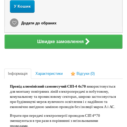
У Кошик
Додати до обраних
Швидке замовлення
Інформація
Характеристики
Відгуки
(0)
Провід алюмінієвий самонесучий СІП-4 4х70
використовується
для монтажу повітряних ліній електропередачі в побутовому,
комунальному та промисловому секторах, широко застосовується
при будівництві мереж вуличного освітлення і є надійною та
економічно вигідною заміною проводів без ізоляції марок А і АС.
Втрати при передачі електроенергії проводом СІП 4*70
зменшуються в три рази в порівнянні з неізольованими
проводами.