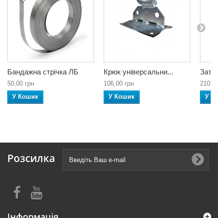
Бандажна стрічка ЛБ
Крюк універсальни...
Затис
50,00 грн
106,00 грн
210,0
У Кошик
У Кошик
У К
Розсилка
Інформація