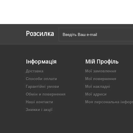
Розсилка
Інформація
Мій Профіль
Доставка
Мої замовлення
Способи оплати
Мої повернення
Гарантійні умови
Мої накладні
Обмін и повернення
Мої адреси
Наші контакти
Моя персональна інфор
Знижки і акції