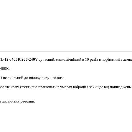
CL-12 6400K 200-240V
сучасний, економічніший в 10 разів в порівнянні з лам
6400К.
і не схильний до впливу пилу і вологи.
зволяє йому ефективно працювати в умовах вібрації і захищає від пошкоджень 
ь шкідливих речовин.