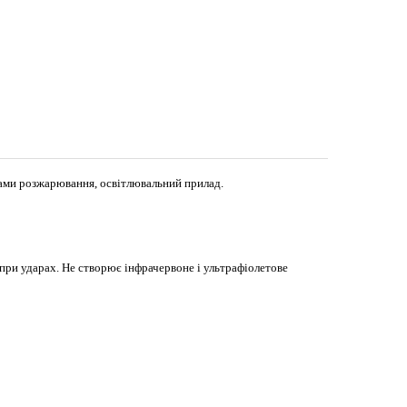
пами розжарювання, освітлювальний прилад.
при ударах. Не створює інфрачервоне і ультрафіолетове