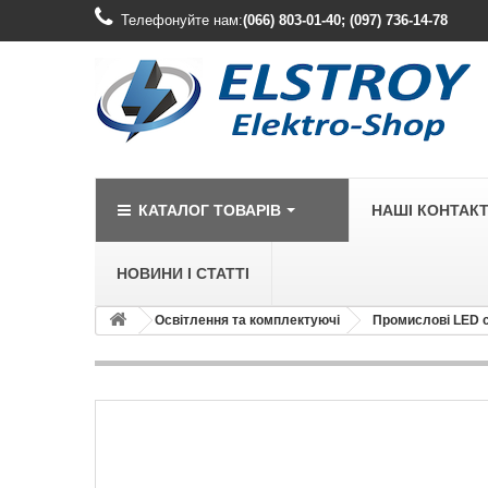
Телефонуйте нам:
(066) 803-01-40; (097) 736-14-78
КАТАЛОГ ТОВАРІВ
НАШІ КОНТАК
НОВИНИ І СТАТТІ
Освітлення та комплектуючі
Промислові LED 
LEGRAND
Legrand Cariv
Legrand Celia
Legrand Etika
Legrand Forix