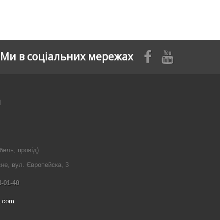
Ми в соціальних мережах
я
бель, провід)
сне, вул. Європейска, 3
3-01-40
l.com