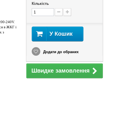
Кількість
200-240V.
ся в ЖКГ і
х з
У Кошик
Додати до обраних
Швидке замовлення