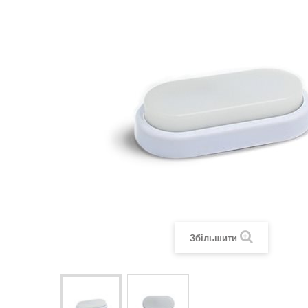
Legrand SUN
Legrand Valena
Legrand Valen
Legrand Valena
Збільшити