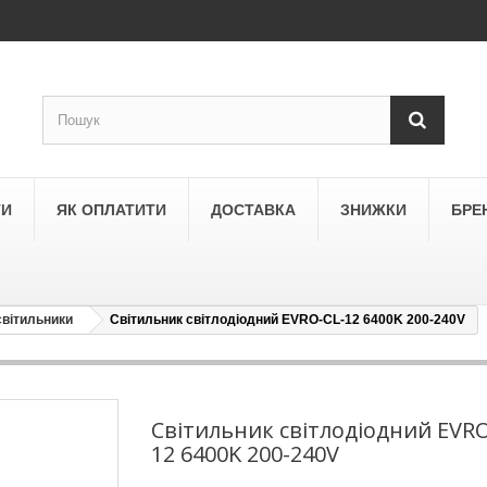
ТИ
ЯК ОПЛАТИТИ
ДОСТАВКА
ЗНИЖКИ
БРЕ
світильники
Світильник світлодіодний EVRO-CL-12 6400K 200-240V
LEGRAND
a
Schneider Electric Asfora
ne
Schneider Electric Sedna
Світильник світлодіодний EVRO
12 6400K 200-240V
LEZARD