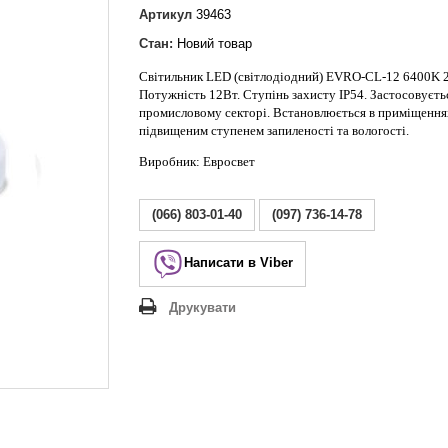
Lezard Deriy
Артикул
39463
O
Стан:
Новий товар
 Allure
Світильник LED (світлодіодний) EVRO-CL-12 6400K 
a Classic
Потужність 12Вт. Ступінь захисту IP54. Застосовуєть
 Life
промисловому секторі. Встановлюється в приміщення
підвищеним ступенем запиленості та вологості.
Виробник: Евросвет
(066) 803-01-40
(097) 736-14-78
Написати в Viber
Друкувати