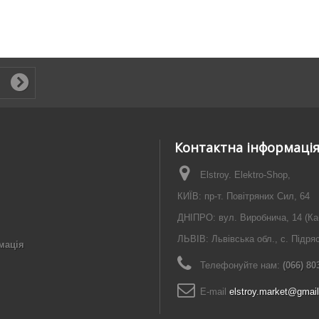
Контактна інформаці
Elstroy. Elektro-Shop,
КИЇВ: пр-т. Повітряних Сил, 64
ДНІПРО: вул. Виробнича, 14 (Ка
ЛЬВІВ: Львівська обл., с. Підря
мація
Телефонуйте нам:
(066) 80
E-maіl
elstroy.market@gmai