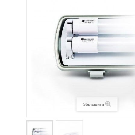
Legrand SUN
Legrand Valena
Legrand Valen
Legrand Valena
Збільшити