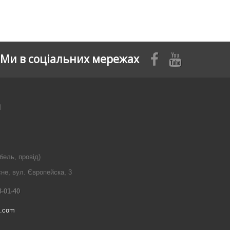
Ми в соціальних мережах
я
бель, провід)
сне, вул. Європейска, 3
3-01-40
l.com