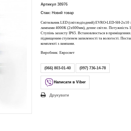
Lezard Deriy
Артикул
38976
O
Стан:
Новий товар
 Allure
Світильник LED (світлодіодний) EVRO-LED-SH-2х10 
a Classic
лампами 4000К (2х600мм), денне світло. Потужність 1
 Life
Ступінь захисту IP65. Встановлюється в приміщеннях
підвищеним ступенем запиленості та вологості. Поста
комплекті з лампами.
Виробник: Евросвет
(066) 803-01-40
(097) 736-14-78
Написати в Viber
Друкувати