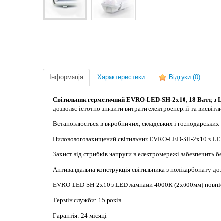
Інформація
Характеристики
Відгуки
(0)
Світильник герметичний EVRO-LED-SH-2х10, 18 Ватт, з
дозволяє істотно знизити витрати електроенергії та висві
Встановлюється в виробничих, складських і господарських
Пиловологозахищений світильник EVRO-LED-SH-2х10 з LED л
Захист від стрибків напруги в електромережі забезпечить б
Антивандальна конструкція світильника з полікарбонату до
EVRO-LED-SH-2х10 з LED лампами 4000К (2х600мм) повністю 
Термін служби: 15 років
Гарантія: 24 місяці