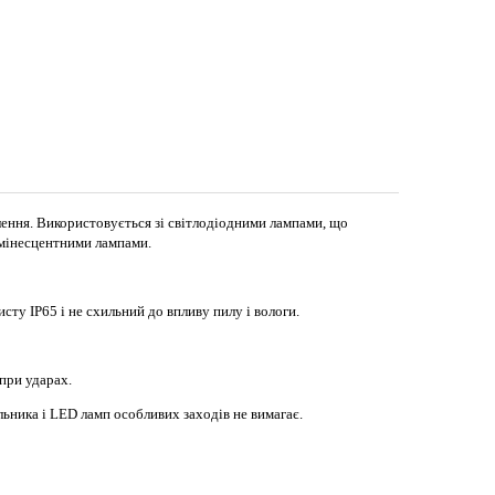
ення. Використовується зі світлодіодними лампами, що
юмінесцентними лампами.
у IP65 і не схильний до впливу пилу і вологи.
при ударах.
ьника і LED ламп особливих заходів не вимагає.