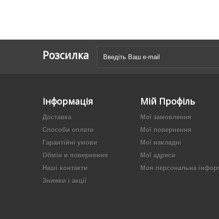
Розсилка
Інформація
Мій Профіль
Доставка
Мої замовлення
Способи оплати
Мої повернення
Гарантійні умови
Мої накладні
Обмін и повернення
Мої адреси
Наші контакти
Моя персональна інфор
Знижки і акції