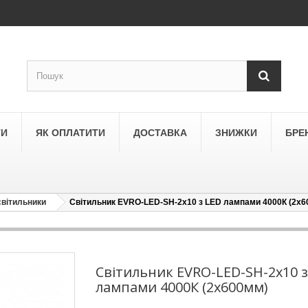
ТИ
ЯК ОПЛАТИТИ
ДОСТАВКА
ЗНИЖКИ
БРЕ
світильники
Світильник EVRO-LED-SH-2х10 з LED лампами 4000К (2х6
LEGRAND
a
Schneider Electric Asfora
ne
Schneider Electric Sedna
Світильник EVRO-LED-SH-2х10 з
лампами 4000К (2х600мм)
LEZARD