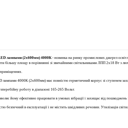
 LED лампами (2х600мм) 4000К
- новинка на ринку промислових джерел освітл
тлити більшу площу в порівнянні зі звичайними світильниками ЛПП 2х18 Вт з л
 приміщеннях.
ампами 4000К (2х600мм) має повністю герметичний корпус зі ступенем захист
езперебійну роботу в діапазоні 165-265 Вольт.
зволяє йому ефективно працювати в умовах вібрації і захищає від пошкоджень 
безпечний в експлуатації і не містить шкідливих речовин. Утилізація світил