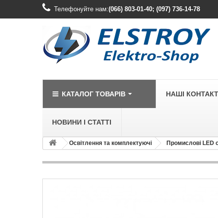
Телефонуйте нам:
(066) 803-01-40; (097) 736-14-78
КАТАЛОГ ТОВАРІВ
НАШІ КОНТАК
НОВИНИ І СТАТТІ
Освітлення та комплектуючі
Промислові LED 
LEGRAND
Legrand Cariv
Legrand Celia
Legrand Etika
Legrand Forix