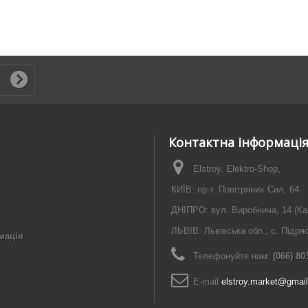
Контактна інформаці
Elstroy. Elektro-Shop,
КИЇВ: пр-т. Повітряних Сил, 64
ДНІПРО: вул. Виробнича, 14 (Ка
ЛЬВІВ: Львівська обл., с. Підря
мація
Телефонуйте нам:
(066) 80
E-maіl
elstroy.market@gmai