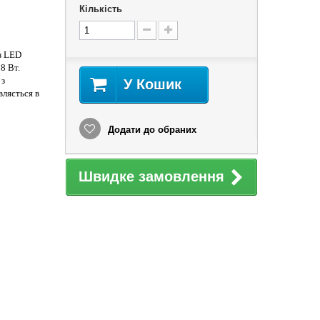
Кількість
з LED
8 Вт.
 з
У Кошик
вляється в
Додати до обраних
Швидке замовлення