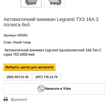
Автоматичний вимикач Legrand TX3 16A 3
полюса 6кА
Артикул
404056
Стан:
Новий товар
Автоматичний вимикач Legrand трьохполюсний 16А Тип С
серія ТХ3 6000-6кА
Виберіть щитки для автоматів
(066) 803-01-40
(097) 736-14-78
Написати в Viber
Друкувати