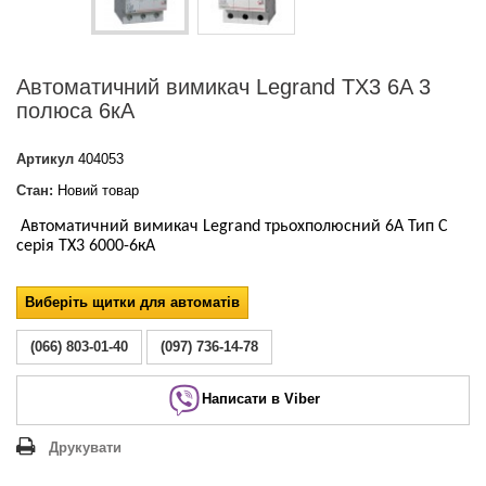
Автоматичний вимикач Legrand TX3 6A 3
полюса 6кА
Артикул
404053
Стан:
Новий товар
Автоматичний вимикач Legrand трьохполюсний 6А Тип С
серія ТХ3 6000-6кА
Виберіть щитки для автоматів
(066) 803-01-40
(097) 736-14-78
Написати в Viber
Друкувати