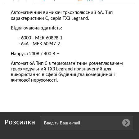
Автоматичний вимикач
трьох
полюсний 6А. Тип
характеристики С, серія ТХ3 Legrand.
Відключаюча здатність:
·
6000 - МЕК 60898-1
·
6кА - МЕК 60947-2
Напруга 230В / 400 В ~
Автомат 6А Тип С з термомагнітним розчеплювачем
трьохмодульний ТХ3 Legrand призначений для
використання в сфері будівництва комерційної і
житлової нерухомості.
Розсилка