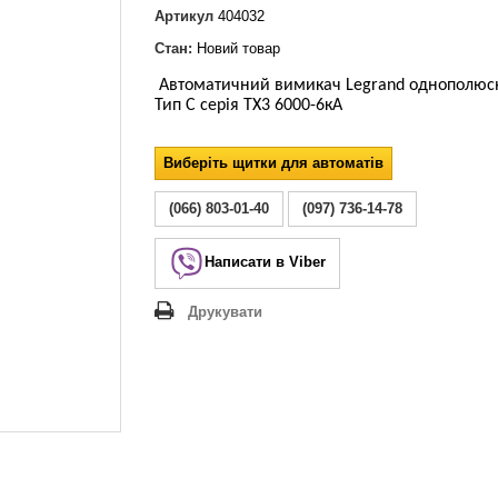
Lezard Deriy
Артикул
404032
O
Стан:
Новий товар
 Allure
Автоматичний вимикач Legrand однополюс
a Classic
Тип С серія ТХ3 6000-6кА
 Life
Виберіть щитки для автоматів
(066) 803-01-40
(097) 736-14-78
Написати в Viber
Друкувати