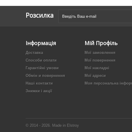
Розсилка
Інформація
Мій Профіль
Доставка
Мої замовлення
Способи оплати
Мої повернення
Гарантійні умови
Мої накладні
Обмін и повернення
Мої адреси
Наші контакти
Моя персональна інфор
Знижки і акції
© 2014 - 2026. Made in Elstroy