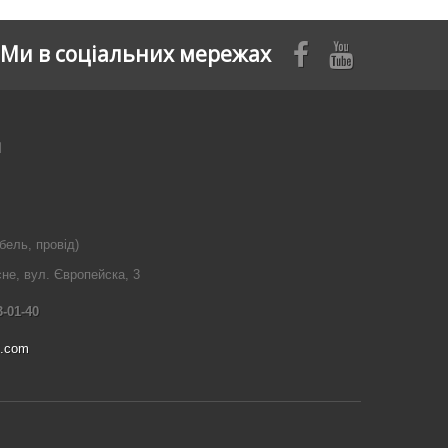
Ми в соціальних мережах
я
бель, провід)
сне, вул. Європейска, 3
3-01-40
l.com