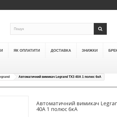
ТИ
ЯК ОПЛАТИТИ
ДОСТАВКА
ЗНИЖКИ
БРЕ
egrand
Автоматичний вимикач Legrand TX3 40A 1 полюс 6кА
LEGRAND
a
Schneider Electric Asfora
ne
Schneider Electric Sedna
Автоматичний вимикач Legran
40A 1 полюс 6кА
LEZARD