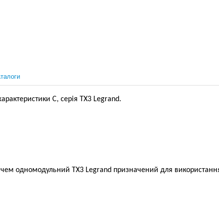
талоги
рактеристики С, серія ТХ3 Legrand.
чем одномодульний ТХ3 Legrand призначений для використання 