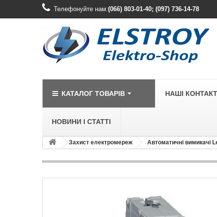
Телефонуйте нам:
(066) 803-01-40; (097) 736-14-78
КАТАЛОГ ТОВАРІВ
НАШІ КОНТАК
НОВИНИ І СТАТТІ
Захист електромереж
Автоматичні вимикачі L
LEGRAND
Legrand Cariv
Legrand Celia
Legrand Etika
Legrand Forix