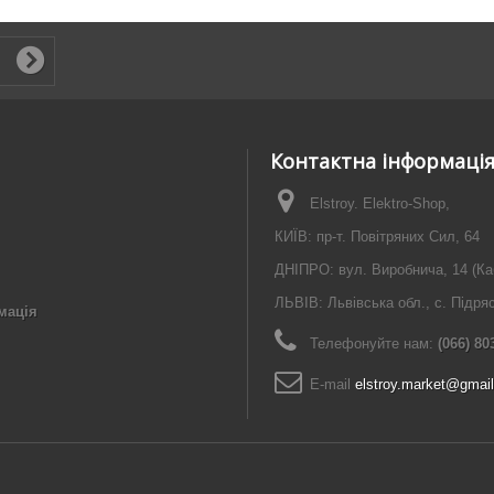
Контактна інформаці
Elstroy. Elektro-Shop,
КИЇВ: пр-т. Повітряних Сил, 64
ДНІПРО: вул. Виробнича, 14 (Ка
ЛЬВІВ: Львівська обл., с. Підря
мація
Телефонуйте нам:
(066) 80
E-maіl
elstroy.market@gmai