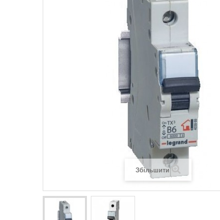
Legrand SUN
Legrand Valena
Legrand Valen
Legrand Valena
Збільшити