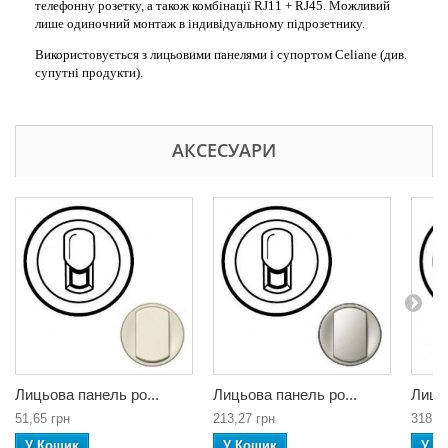
телефонну розетку, а також комбінації RJ11 + RJ45. Можливий
лише одиночний монтаж в індивідуальному підрозетнику.
Використовується з лицьовими панелями і супортом Celiane (див.
супутні продукти).
АКСЕСУАРИ
Лицьова панель ро...
Лицьова панель ро...
Лицьо
51,65 грн
213,27 грн
318,2
У Кошик
У Кошик
У К