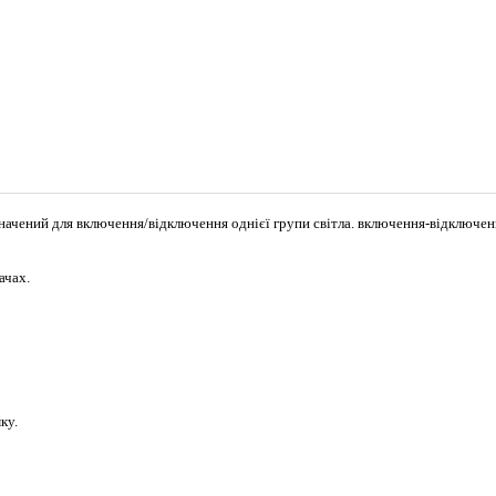
ачений для включення/відключення однієї групи світла. включення-відключенн
ачах.
ку.