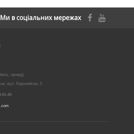
Ми в соціальних мережах
я
бель, провід)
сне, вул. Європейска, 3
3-01-40
l.com