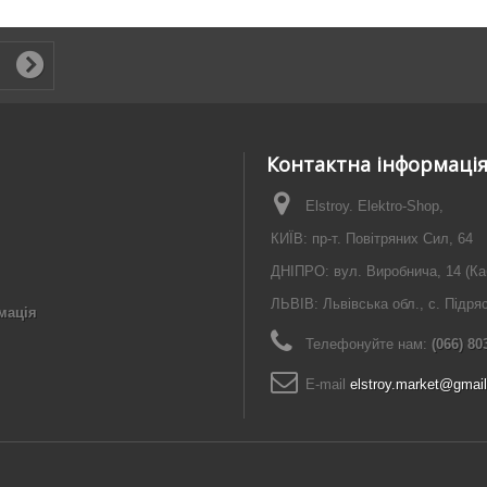
Контактна інформаці
Elstroy. Elektro-Shop,
КИЇВ: пр-т. Повітряних Сил, 64
ДНІПРО: вул. Виробнича, 14 (Ка
ЛЬВІВ: Львівська обл., с. Підря
мація
Телефонуйте нам:
(066) 80
E-maіl
elstroy.market@gmai