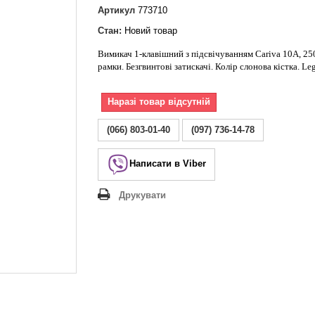
Lezard Deriy
Артикул
773710
O
Стан:
Новий товар
 Allure
Вимикач 1-клавішний з підсвічуванням Cariva 10А, 25
a Classic
рамки. Безгвинтові затискачі. Колір слонова кістка. Le
 Life
Наразі товар відсутній
(066) 803-01-40
(097) 736-14-78
Написати в Viber
Друкувати