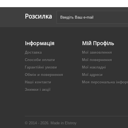
Розсилка
Інформація
Мій Профіль
Доставка
Мої замовлення
Способи оплати
Мої повернення
Гарантійні умови
Мої накладні
Обмін и повернення
Мої адреси
Наші контакти
Моя персональна інфор
Знижки і акції
© 2014 - 2026. Made in Elstroy