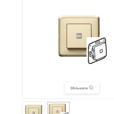
Legrand SUN
Legrand Valena
Legrand Valen
Legrand Valena
Збільшити