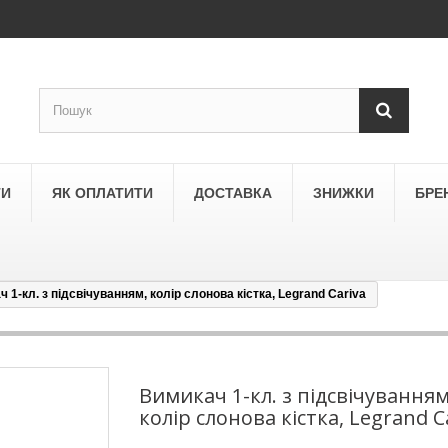
ТИ
ЯК ОПЛАТИТИ
ДОСТАВКА
ЗНИЖКИ
БРЕ
 1-кл. з підсвічуванням, колір слонова кістка, Legrand Cariva
LEGRAND
a
Schneider Electric Asfora
ne
Schneider Electric Sedna
Вимикач 1-кл. з підсвічуванням
колір слонова кістка, Legrand C
LEZARD