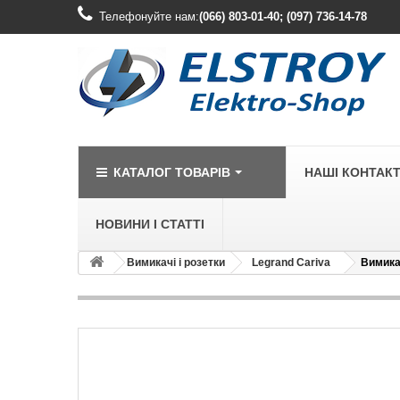
Телефонуйте нам:
(066) 803-01-40; (097) 736-14-78
КАТАЛОГ ТОВАРІВ
НАШІ КОНТАК
НОВИНИ І СТАТТІ
Вимикачі і розетки
Legrand Cariva
Вимикач
LEGRAND
Legrand Cariv
Legrand Celia
Legrand Etika
Legrand Forix