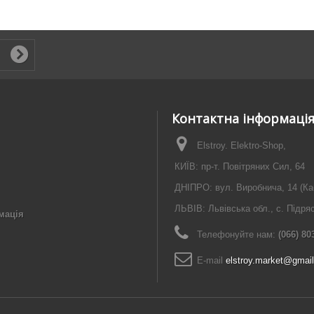
Контактна інформаці
Elstroy. Elektro-Shop,
КИЇВ: пр-т. Повітряних Сил, 64
ДНІПРО: вул. Виробнича, 14 (Ка
ЛЬВІВ: Львівська обл., с. Підря
мація
Телефонуйте нам:
(066) 80
E-maіl
elstroy.market@gmai