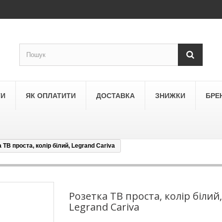
ТИ
ЯК ОПЛАТИТИ
ДОСТАВКА
ЗНИЖКИ
БРЕ
 ТВ проста, колір білий, Legrand Cariva
LEGRAND
a
Schneider Electric Asfora
ne
Schneider Electric Sedna
Розетка ТВ проста, колір білий,
Legrand Cariva
LEZARD