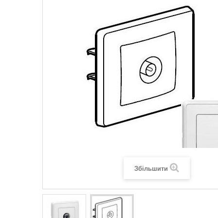
Legrand SUN
Legrand Valena
Legrand Valen
Legrand Valena
Збільшити