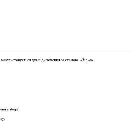
, використовується для підключення за схемою -«Зірка».
ена в зборі.
ку.