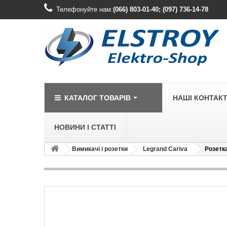
Телефонуйте нам:
(066) 803-01-40; (097) 736-14-78
КАТАЛОГ ТОВАРІВ
НАШІ КОНТАК
НОВИНИ І СТАТТІ
Вимикачі і розетки
Legrand Cariva
Розетка
LEGRAND
Legrand Cariv
Legrand Celia
Legrand Etika
Legrand Forix