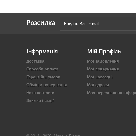
Розсилка
Інформація
Мій Профіль
Доставка
Мої замовлення
Способи оплати
Мої повернення
Гарантійні умови
Мої накладні
Обмін и повернення
Мої адреси
Наші контакти
Моя персональна інфор
Знижки і акції