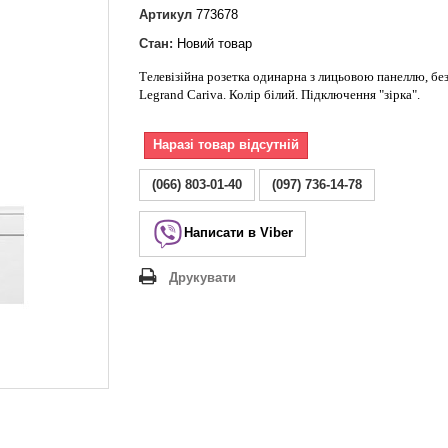
Lezard Deriy
Артикул
773678
O
Стан:
Новий товар
 Allure
Телевізійна розетка одинарна з лицьовою панеллю, без
a Classic
Legrand Cariva. Колір білий. Підключення "зірка".
 Life
Наразі товар відсутній
(066) 803-01-40
(097) 736-14-78
Написати в Viber
Друкувати