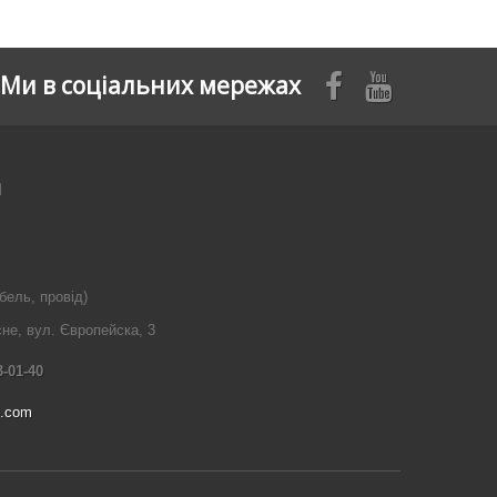
Ми в соціальних мережах
я
бель, провід)
сне, вул. Європейска, 3
3-01-40
l.com