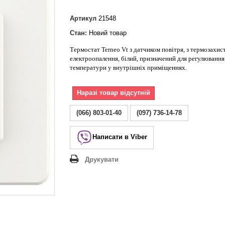
Lezard Deriy
O
Артикул
21548
 Allure
Стан:
Новий товар
a Classic
Термостат Terneo Vt з датчиком повітря, з термозахис
 Life
електроопалення, білий, призначений для регулювання
температури у внутрішніх приміщеннях.
Наразі товар відсутній
(066) 803-01-40
(097) 736-14-78
Написати в Viber
Друкувати