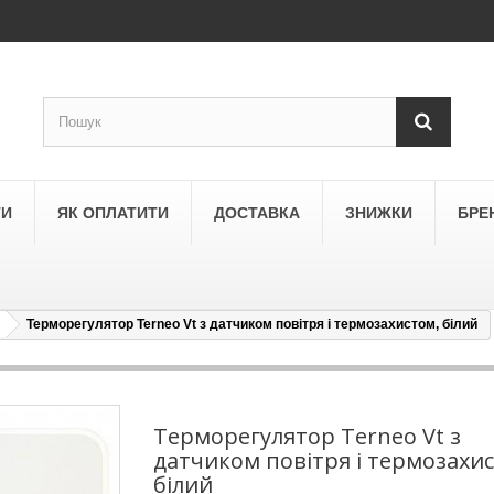
ТИ
ЯК ОПЛАТИТИ
ДОСТАВКА
ЗНИЖКИ
БРЕ
Терморегулятор Terneo Vt з датчиком повітря і термозахистом, білий
LEGRAND
a
Schneider Electric Asfora
ne
Schneider Electric Sedna
Терморегулятор Terneo Vt з
датчиком повітря і термозахи
LEZARD
білий