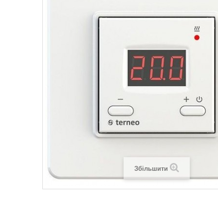
Legrand SUN
Legrand Valena
Legrand Valen
Legrand Valena
Збільшити