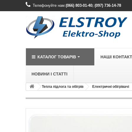
Телефонуйте нам:
(066) 803-01-40; (097) 736-14-78
КАТАЛОГ ТОВАРІВ
НАШІ КОНТАК
НОВИНИ І СТАТТІ
Тепла підлога та обігрів
Електричні обігрівачі
LEGRAND
Legrand Cariv
Legrand Celia
Legrand Etika
Legrand Forix