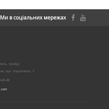
Ми в соціальних мережах
я
бель, провід)
сне, вул. Європейска, 3
3-01-40
l.com