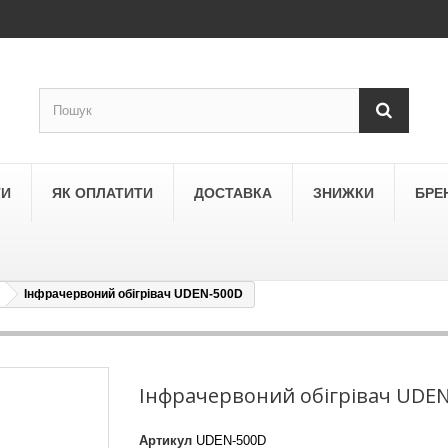
ТИ
ЯК ОПЛАТИТИ
ДОСТАВКА
ЗНИЖКИ
БРЕ
Інфрачервоний обігрівач UDEN-500D
LEGRAND
a
Schneider Electric Asfora
ne
Schneider Electric Sedna
Інфрачервоний обігрівач UDE
LEZARD
Артикул
UDEN-500D