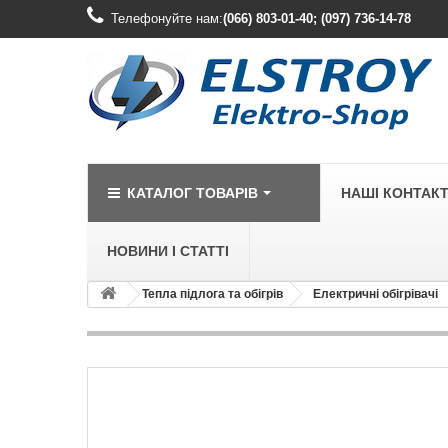
Телефонуйте нам:
(066) 803-01-40; (097) 736-14-78
КАТАЛОГ ТОВАРІВ
НАШІ КОНТАК
НОВИНИ І СТАТТІ
Тепла підлога та обігрів
Електричні обігрівачі
LEGRAND
Legrand Cariv
Legrand Celia
Legrand Etika
Legrand Forix