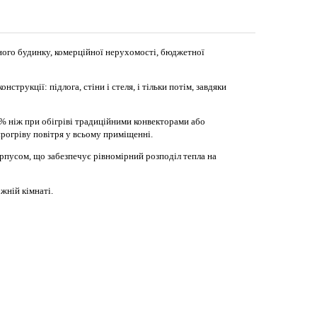
ного будинку, комерційної нерухомості, бюджетної
рукції: підлога, стіни і стеля, і тільки потім, завдяки
0% ніж при обігріві традиційними конвекторами або
прогріву повітря у всьому приміщенні.
рпусом, що забезпечує рівномірний розподіл тепла на
жній кімнаті.