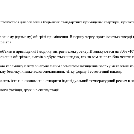
стовується для опалення будь-яких стандартних приміщень: квартири, приват
ному (прямому) обігріві приміщення. В першу чергу прогріваються тверді конст
овітря.
а об'єкти в приміщенні і людину, витрати електроенергії знижуються на 30% -4
чення обігрівача, нагрів відбувається швидко, так-як вам не потрібно чекати 
ою керамічну плиту з нагрівальним елементом захищеним зверху металевим ко
ежну безпеку, низьке вологопоглинання, чітку форму і естетичний вигляд.
олить істотно економити і створити індивідуальний температурний режим в ко
оги фахівця, зручні в експлуатації.