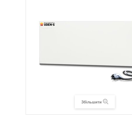
Legrand SUN
Legrand Valena
Legrand Valen
Legrand Valena
Збільшити