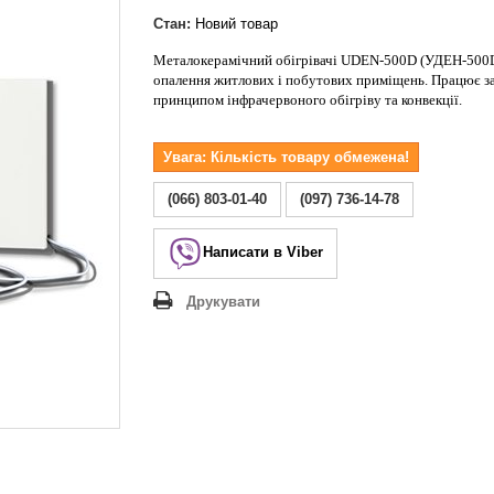
Lezard Deriy
O
Стан:
Новий товар
 Allure
Металокерамічний обігрівачі UDEN-500D (УДЕН-500D
опалення житлових і побутових приміщень. Працює з
a Classic
принципом інфрачервоного обігріву та конвекції.
 Life
Увага: Кількість товару обмежена!
(066) 803-01-40
(097) 736-14-78
Написати в Viber
Друкувати