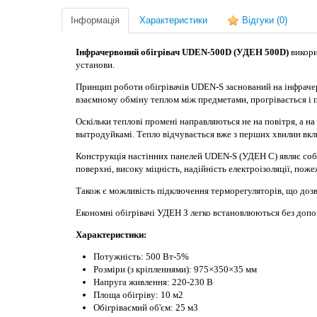
Інформація
Характеристики
Відгуки
(0)
Інфрачервоний обігрівач UDEN-500D (УДЕН 500D)
викори
установи.
Принцип роботи обігрівачів UDEN-S заснований на інфрачерво
взаємному обміну теплом між предметами, прогрівається і п
Оскільки теплові промені направляються не на повітря, а н
вытродуйкамі. Тепло відчувається вже з перших хвилин вклю
Конструкція настінних панелей UDEN-S (УДЕН С) являє соб
поверхні, високу міцність, надійність електроізоляції, пож
Також є можливість підключення терморегуляторів, що дозв
Економні обігрівачі УДЕН З легко встановлюються без допом
Характеристики:
Потужність: 500 Вт-5%
Розміри (з кріпленнями): 975×350×35 мм
Напруга живлення: 220-230 В
Площа обігріву: 10 м2
Обігріваємий об'єм: 25 м3