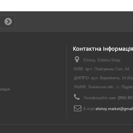
Контактна інформаці
Elstroy. Elektro-Shop,
КИЇВ: пр-т. Повітряних Сил, 64
ДНІПРО: вул. Виробнича, 14 (Ка
ЛЬВІВ: Львівська обл., с. Підря
мація
Телефонуйте нам:
(066) 80
E-maіl
elstroy.market@gmai