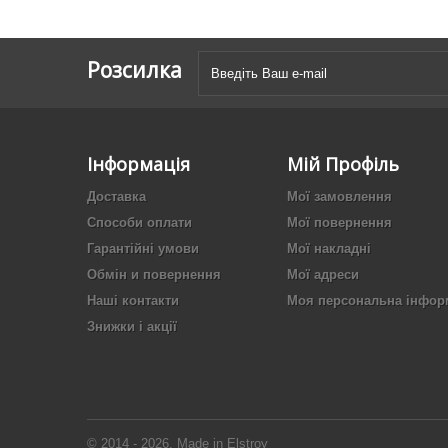
Розсилка
Інформація
Мій Профіль
Доставка
Мої замовлення
Способи оплати
Мої повернення
Гарантійні умови
Мої накладні
Обмін и повернення
Мої адреси
Наші контакти
Моя персональна інфор
Знижки і акції
© 2014 - 2026. Made in Elstroy