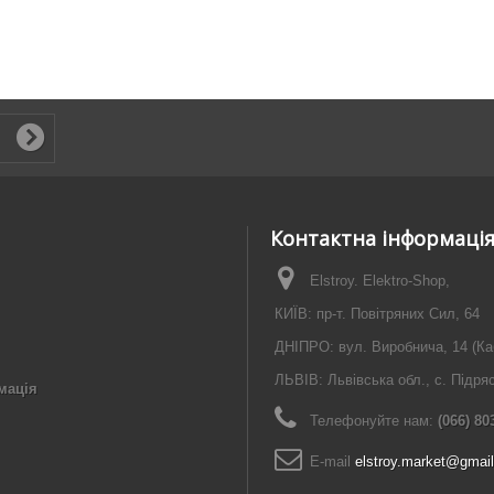
Контактна інформаці
Elstroy. Elektro-Shop,
КИЇВ: пр-т. Повітряних Сил, 64
ДНІПРО: вул. Виробнича, 14 (Ка
ЛЬВІВ: Львівська обл., с. Підря
мація
Телефонуйте нам:
(066) 80
E-maіl
elstroy.market@gmai