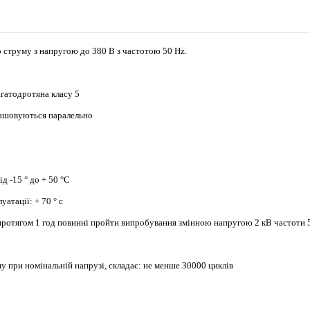
 струму з напругою до 380 В з частотою 50 Hz.
агатодротяна класу 5
зташовуються паралельно
д -15 ° до + 50 °С
атації: + 70 ° с
С протягом 1 год повинні пройти випробування змінною напругою 2 кВ частоти 
ну при номінальній напрузі, складає: не менше 30000 циклів