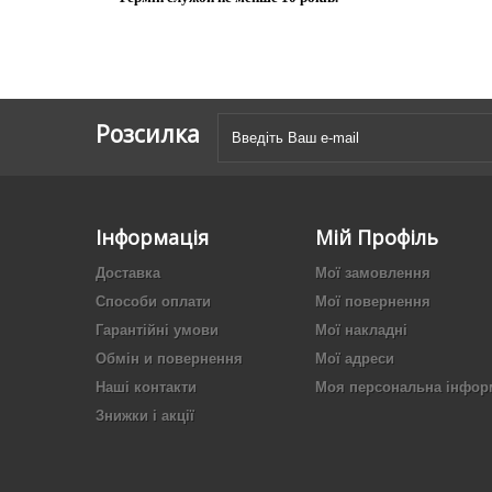
Розсилка
Інформація
Мій Профіль
Доставка
Мої замовлення
Способи оплати
Мої повернення
Гарантійні умови
Мої накладні
Обмін и повернення
Мої адреси
Наші контакти
Моя персональна інфор
Знижки і акції