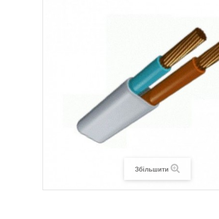
Legrand SUN
Legrand Valena
Legrand Valen
Legrand Valena
Збільшити