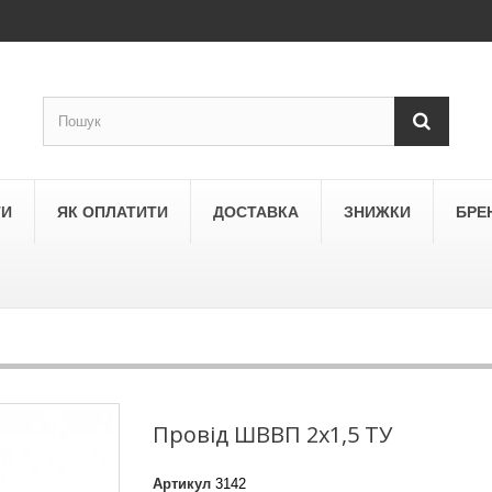
ТИ
ЯК ОПЛАТИТИ
ДОСТАВКА
ЗНИЖКИ
БРЕ
LEGRAND
a
Schneider Electric Asfora
ne
Schneider Electric Sedna
Провід ШВВП 2х1,5 ТУ
LEZARD
Артикул
3142