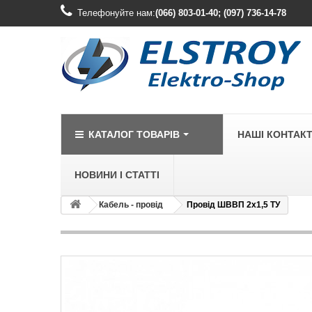
Телефонуйте нам:
(066) 803-01-40; (097) 736-14-78
КАТАЛОГ ТОВАРІВ
НАШІ КОНТАК
НОВИНИ І СТАТТІ
Кабель - провід
Провід ШВВП 2х1,5 ТУ
LEGRAND
Legrand Cariv
Legrand Celia
Legrand Etika
Legrand Forix