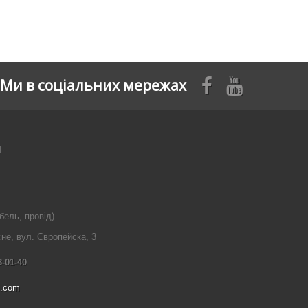
Ми в соціальних мережах
я
бель, провід)
сне, вул. Європейска, 3
3-01-40
l.com