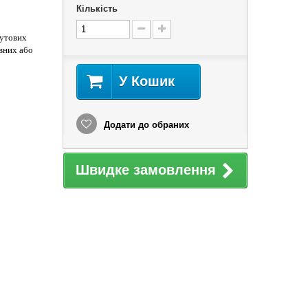
Кількість
бутових
вних або
У Кошик
Додати до обраних
Швидке замовлення