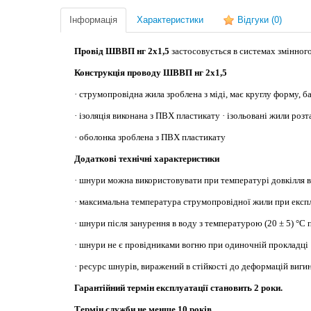
Інформація
Характеристики
Відгуки
(0)
Провід ШВВП нг 2х1,5
застосовується в системах змінного
Конструкція проводу ШВВП нг 2х1,5
· струмопровідна жила зроблена з міді, має круглу форму, б
· ізоляція виконана з ПВХ пластикату · ізольовані жили ро
· оболонка зроблена з ПВХ пластикату
Додаткові технічні характеристики
· шнури можна використовувати при температурі довкілля ві
· максимальна температура струмопровідної жили при експлу
· шнури після занурення в воду з температурою (20 ± 5) °
· шнури не є провідниками вогню при одиночній прокладці
· ресурс шнурів, виражений в стійкості до деформацій виги
Гарантійний термін експлуатації становить 2 роки.
Термін служби не менше 10 років.