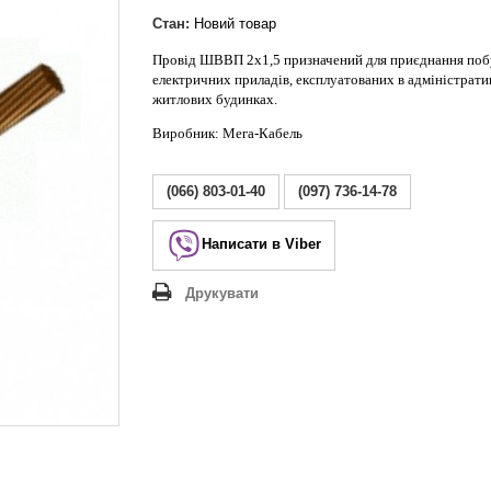
Lezard Deriy
O
Стан:
Новий товар
 Allure
Провід ШВВП 2х1,5 призначений для приєднання по
електричних приладів, експлуатованих в адміністрати
a Classic
житлових будинках.
 Life
Виробник: Мега-Кабель
(066) 803-01-40
(097) 736-14-78
Написати в Viber
Друкувати