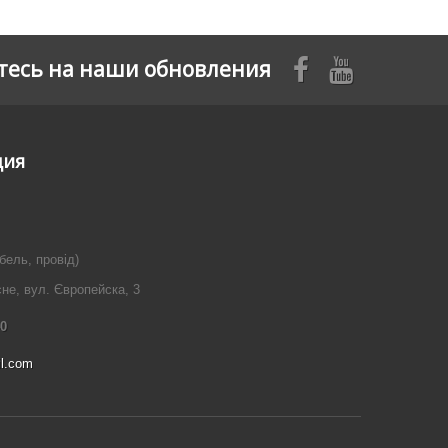
есь на наши обновления
ция
бель, провід)
сне, вул. Європейска, 3
40
il.com