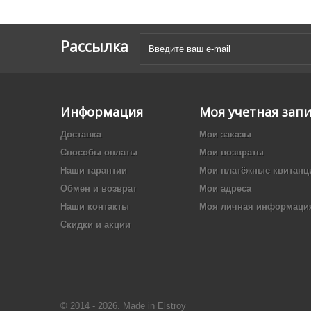
Рассылка
Информация
Моя учетная зап
Доставка
Мои заказы
Способы оплаты
Мои возвраты
Наши гарантии
Мои платёжные квитанц
Обмен и возврат
Мои адреса
Наши контакты
Моя личная информаци
Скидки и акции
© 2014 - 2026. Made in Elstroy