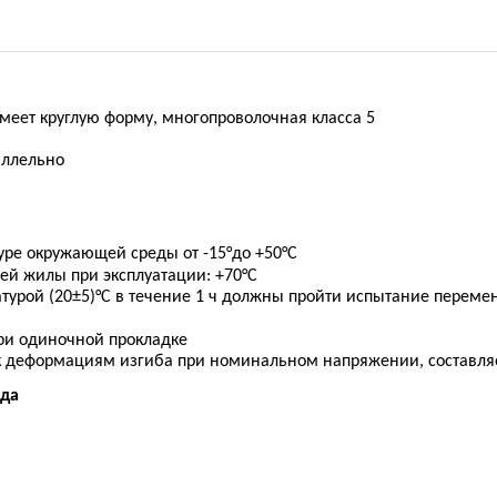
меет круглую форму, многопроволочная класса 5
аллельно
уре окружающей среды от -
15
°до +
50
°С
й жилы при эксплуатации: +70°С
атурой (20±5)°С в течение 1 ч должны пройти испытание пере
ри одиночной прокладке
к деформациям изгиба при номинальном напряжении, составляе
ода