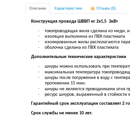
Описание
Характеристики
Отзывы
(0)
Конструкция
провода ШВВП нг 2х1,5 3кВт
·
токопроводящая жила сделана из меди, и
·
изоляция выполнена из ПВХ пластиката
·
изолированные жилы располагаются пар
·
оболочка сделана из ПВХ пластиката
Дополнительн
ые
технические характеристики
·
шнуры можно использовать при температ
·
максимальная температура токопроводяще
·
шнуры после погружения в воду с темпер
протяжении 15 мин
.
·
шнуры не являются проводниками огня п
·
ресурс шнуров, выраженный в стойкости 
Г
арантийный срок эксплуатации составляет 2 г
С
рок
службы
не менее 10 лет
.