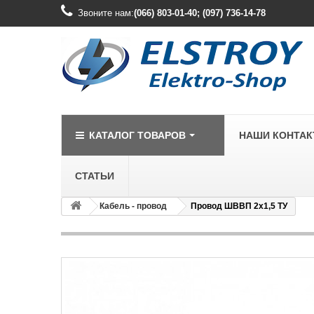
Звоните нам:
(066) 803-01-40; (097) 736-14-78
КАТАЛОГ ТОВАРОВ
НАШИ КОНТА
СТАТЬИ
Кабель - провод
Провод ШВВП 2х1,5 ТУ
LEGRAND
Legrand Cariv
Legrand Celia
Legrand Etika
Legrand Forix