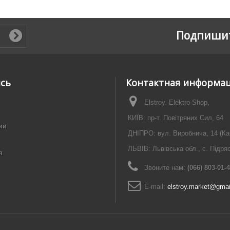
Подпишит
ись
Контактная информа
Elstroy. Elektro-Shop,
КИЇВ: пр-т. Повітряних Сил, 64
ии
ДНІПРО: вул. Виробнича, 14 (Ка
ЛЬВІВ: Львівська обл., с. Підря
я
Звоните нам:
(066) 803-01-
E-mail:
elstroy.market@gma