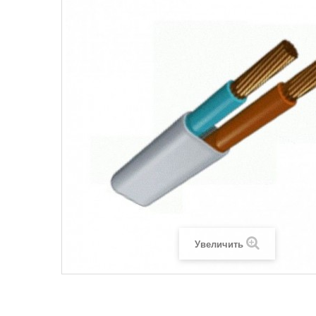
Legrand SUN
Legrand Valena
Legrand Valen
Legrand Valena
Увеличить