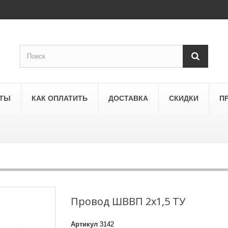
КТЫ
КАК ОПЛАТИТЬ
ДОСТАВКА
СКИДКИ
П
SCHNEIDER ELECTRIC
a
Schneider Electric Asfora
ne
Schneider Electric Sedna
Провод ШВВП 2х1,5 ТУ
LEZARD
Артикул
3142